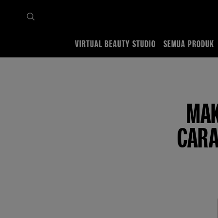
VIRTUAL BEAUTY STUDIO
SEMUA PRODUK
Home
Tips & Trends
Face
Makeup Ngecrack? Ini Penyebab, Cara Mencegah dan 
MAK
CARA