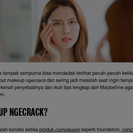
 tampak sempurna bisa mendadak terlihat pecah-pecah keti
sebut makeup
ngecrack
dan sering jadi masalah saat ingin tampi
enali penyebabnya dan ikuti tips lengkap dari Maybelline agar
am.
EUP NGECRACK?
lah kondisi ketika
produk
complexion
seperti foundation,
conc