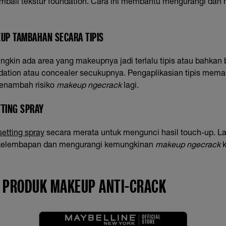
bali tekstur foundation. Cara ini membantu mengurangi dan
EUP TAMBAHAN SECARA TIPIS
ngkin ada area yang makeupnya jadi terlalu tipis atau bahkan b
dation atau concealer secukupnya. Pengaplikasian tipis memas
menambah risiko
makeup ngecrack
lagi.
TTING SPRAY
setting spray
secara merata untuk mengunci hasil touch-up. Lap
elembapan dan mengurangi kemungkinan
makeup ngecrack
k
 PRODUK MAKEUP ANTI-CRACK