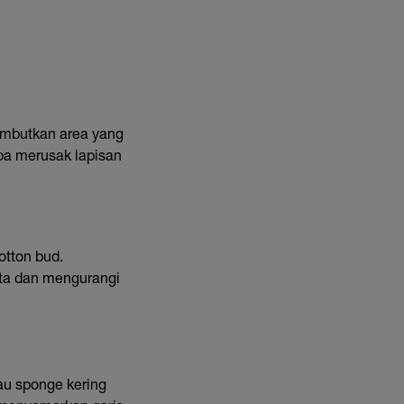
embutkan area yang
pa merusak lapisan
otton bud.
ata dan mengurangi
tau sponge kering