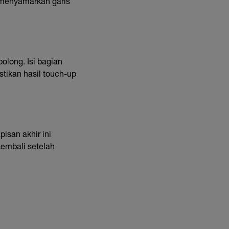
 menyamarkan garis
olong. Isi bagian
tikan hasil touch-up
isan akhir ini
embali setelah