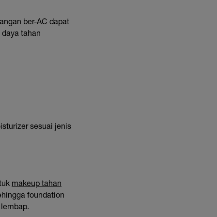
ruangan ber-AC dapat
i daya tahan
turizer sesuai jenis
ntuk
makeup tahan
ehingga foundation
 lembap.