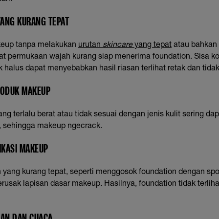
 YANG KURANG TEPAT
keup tanpa melakukan
urutan
skincare
yang tepat
atau bahkan
t permukaan wajah kurang siap menerima foundation. Sisa kot
dak halus dapat menyebabkan hasil riasan terlihat retak dan tid
RODUK MAKEUP
ng terlalu berat atau tidak sesuai dengan jenis kulit sering da
g, sehingga makeup ngecrack.
IKASI MAKEUP
n yang kurang tepat, seperti menggosok foundation dengan sp
erusak lapisan dasar makeup. Hasilnya, foundation tidak terli
GAN DAN CUACA