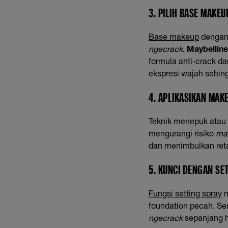
3. PILIH
BASE MAKEU
Base makeup
dengan 
ngecrack
.
Maybellin
formula anti-crack d
ekspresi wajah sehin
4. APLIKASIKAN MAK
Teknik menepuk atau
mengurangi risiko
ma
dan menimbulkan reta
5. KUNCI DENGAN SE
Fungsi setting spray
m
foundation pecah. Se
ngecrack
sepanjang h