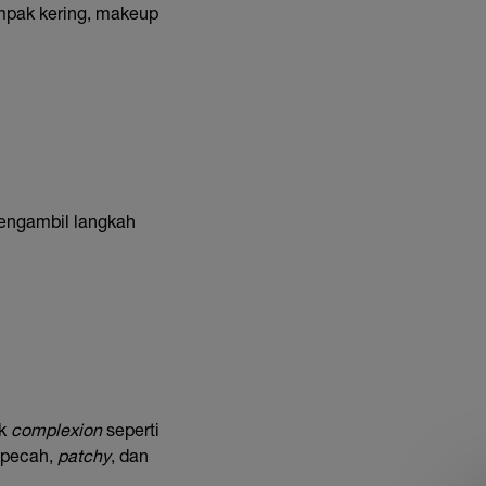
ampak kering, makeup
mengambil langkah
uk
complexion
seperti
t pecah,
patchy
, dan