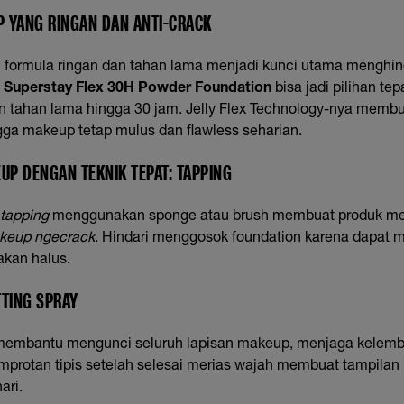
P
YANG RINGAN DAN ANTI-CRACK
formula ringan dan tahan lama menjadi kunci utama menghin
e Superstay Flex 30H Powder Foundation
bisa jadi pilihan te
an tahan lama hingga 30 jam. Jelly Flex Technology-nya memb
gga makeup tetap mulus dan flawless seharian.
EUP DENGAN TEKNIK TEPAT: TAPPING
tapping
menggunakan sponge atau brush membuat produk me
keup ngecrack
. Hindari menggosok foundation karena dapat 
kan halus.
TTING SPRAY
embantu mengunci seluruh lapisan makeup, menjaga kelem
mprotan tipis setelah selesai merias wajah membuat tampilan
ari.