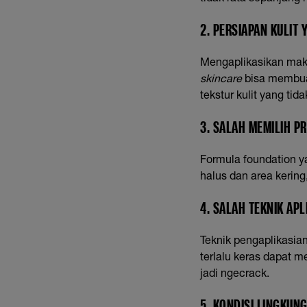
2. PERSIAPAN KULIT
Mengaplikasikan ma
skincare
bisa membua
tekstur kulit yang ti
3. SALAH MEMILIH P
Formula foundation ya
halus dan area kerin
4. SALAH TEKNIK APL
Teknik pengaplikasia
terlalu keras dapat m
jadi ngecrack.
5. KONDISI LINGKUN