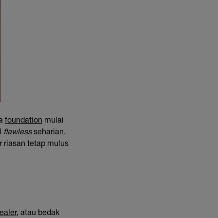
ka
foundation
mulai
l
flawless
seharian.
 riasan tetap mulus
ealer
, atau bedak