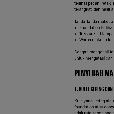
terlihat pecah, retak
terangkat, dan hasil 
Tanda-tanda makeup
Foundation terliha
Tekstur kulit tampa
Warna makeup tamp
Dengan mengenali tan
untuk mengatasi dan 
PENYEBAB MA
1. KULIT KERING DAN
Kulit yang kering at
foundation atau conce
tidak rata sepanjang h