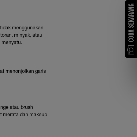
COBA SEKARANG
 tidak menggunakan
oran, minyak, atau
ak menyatu.
pat menonjolkan garis
onge atau brush
hat merata dan makeup