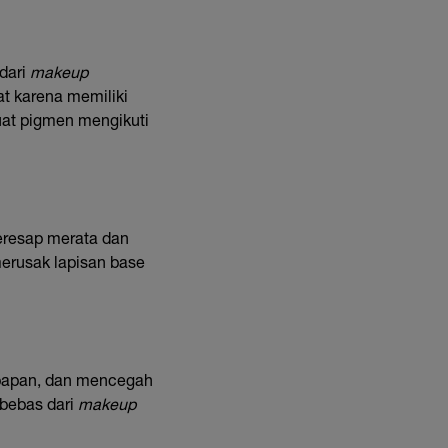
dari
makeup
pat karena memiliki
uat pigmen mengikuti
resap merata dan
merusak lapisan base
bapan, dan mencegah
 bebas dari
makeup