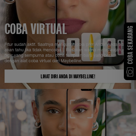
COBA VIRTUAL
COBA SEKARANG
Fitur sudah aktif. Saatnya mengubah pola pikir Anda! Anda tidak
akan tahu jika tidak mencoba... Rasakan warna mata, wajah, dan
bibir yang sempurna atau coba tampilan baru yang berani
dengan alat coba virtual dari Maybelline.
LIHAT DIRI ANDA DI MAYBELLINE!