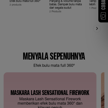
Efek bulu mata full 360º
Panjang & volume tanpa
Tampilan bulu
batas. Dampak bulu mata
lebih tebal da
2 products
dari segala sudut
1 Product
2 Products
MENYALA SEPENUHNYA
Efek bulu mata full 360º
MASKARA LASH SENSATIONAL FIREWORK
Maskara Lash Sensational Firework
memberikan efek bulu mata 360° dan
kilauan penuh