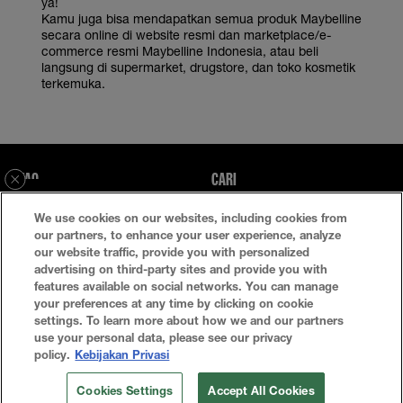
ya!
Kamu juga bisa mendapatkan semua produk Maybelline
secara online di website resmi dan marketplace/e-
commerce resmi Maybelline Indonesia, atau beli
langsung di supermarket, drugstore, dan toko kosmetik
terkemuka.
FAQ
CARI
WHATSAPP
We use cookies on our websites, including cookies from
Kebijakan Privasi
Ketentuan Penggunaan
our partners, to enhance your user experience, analyze
our website traffic, provide you with personalized
Atur Cookie
advertising on third-party sites and provide you with
features available on social networks. You can manage
your preferences at any time by clicking on cookie
settings. To learn more about how we and our partners
use your personal data, please see our privacy
policy.
Kebijakan Privasi
Cookies Settings
Accept All Cookies
© 2024 Maybelline New York Indonesia All Rights Reserved.