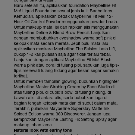
Baru setelah itu, aplikasikan foundation Maybelline Fit
Me! Liquid Foundation sesuai jenis kulit Baebellines.
Kemudian, aplikasikan bedak Maybelline Fit Me! 12-
Hour Oil Control Powder menggunakan powder brush.
Untuk makeup mata, isi dan rapikan alis menggunakan
Maybelline Define & Blend Brow Pencil. Lanjutkan
dengan membubuhkan eyeshadow warna soft pink di
kelopak mata secara merata. Jepit bulu mata lalu
aplikasikan maskara Maybelline The Falsies Lash Lift,
cukup 1-2 kali pulasan saja agar tidak terlalu tebal.
Lanjutkan dengan aplikasi Maybelline Fit Me! Blush
warna pink atau coral di tulang pipi, sapukan juga tipis-
tipis melewati tulang hidung agar kesan segar semakin
terlihat.
Untuk memberi tampilan glowing, bubuhkan highlighter
Maybelline Master Strobing Cream by Face Studio di
atas tulang pipi, di cupid’s bow, di tulang hidung, di
bawah alis, di antara alis, serta bubuhkan juga di
bagian tengah kelopak mata dan di sudut dalam mata.
Terakhir, pulaskan Maybelline Superstay Matte Ink
Spiced Edition warna 360 Discoverer. Jangan lupa
semprotkan Maybelline Lasting Fix Setting Spray agar
makeup tahan lama.
Natural look with earthy tone