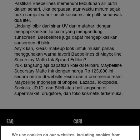
Pastikan Baebellines memenuhi kebutuhan air putih
dalam sehari. Jika berpuasa, atur waktu minum sejak
buka sampai sahur untuk konsumsi air putih sebanyak
dua liter.
Lindungi bibir dari sinar UV dari matahari dengan
mengaplikasikan lip balm yang mengandung
sunscreen. Baebellines juga dapat mengaplikasikan
sunscreen di bibir.
Asyik kan, kreasi makeup look untuk musim panas
menggunakan warna favorit Baebellines di Maybelline
Superstay Matte Ink Spiced Edition?
Yuk, langsung aja dapatkan koleksi terbaru Maybelline
Superstay Matte Ink dengan harga Rp 125,000 ini
secara online di website resmi dan e-commerce resmi
Maybelline Indonesia
di Shopee, Lazada, Tokopedia,
Sociolla, JD.ID, dan Blibli atau beli langsung di
supermarket, drugstore, dan toko kosmetik terkemuka.
FAQ
CARI
We use cookies on our websites, including cookies from
Kebijakan Privasi
Ketentuan Penggunaan