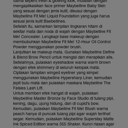
Sama seperti fresh & glowing look, mulailah dengan
mengaplikasikan face primer Maybelline Baby Skin
yang sesuai dengan jenis kulit, disusul dengan
Maybelline Fit Me! Liquid Foundation yang juga harus
sesuai jenis kulit Baebellines.
Setelah itu, samarkan tampilan lingkaran hitam di
sekitar mata dan noda di wajah dengan Maybelline Fit
Me! Concealer. Lengkapi base makeup dengan
membubuhkan Maybelline Fit Me! 12-Hour Oil Control
Powder menggunakan powder brush.
Lanjutkan ke makeup mata. Gunakan Maybelline Define
& Blend Brow Pencil untuk mengisi dan merapikan alis.
Setelahnya, pulaskan eyeshadow warna warm brown
dengan efek shimmery di seluruh kelopak mata.
Ciptakan tampilan winged eyeliner yang simpel
menggunakan Maybelline Hypersharp Liner, kemudian
jepit bulu mata dan pulaskan maskara Maybelline The
Falsies Lash Lift.
Untuk memberi efek hangat di wajah, pulaskan
Maybelline Master Bronze by Face Studio di tulang pipi,
kening, dagu, ujung hidung, dan di cupid’s bow.
Kemudian, pulaskan Maybelline Fit Me! Blush warna
peach hanya di puncak tulang pipi agar wajah terlihat
segar. Kemudian, pulaskan Maybelline Superstay Matte
Ink Spiced Edition warna 355 Shaker. Kunci riasan agar