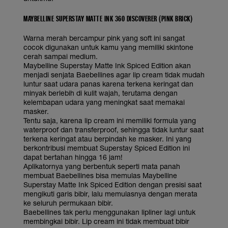
MAYBELLINE SUPERSTAY MATTE INK 360 DISCOVERER (PINK BRICK)
Warna merah bercampur pink yang soft ini sangat
cocok digunakan untuk kamu yang memiliki skintone
cerah sampai medium.
Maybelline Superstay Matte Ink Spiced Edition akan
menjadi senjata Baebellines agar lip cream tidak mudah
luntur saat udara panas karena terkena keringat dan
minyak berlebih di kulit wajah, terutama dengan
kelembapan udara yang meningkat saat memakai
masker.
Tentu saja, karena lip cream ini memiliki formula yang
waterproof dan transferproof, sehingga tidak luntur saat
terkena keringat atau berpindah ke masker. Ini yang
berkontribusi membuat Superstay Spiced Edition ini
dapat bertahan hingga 16 jam!
Aplikatornya yang berbentuk seperti mata panah
membuat Baebellines bisa memulas Maybelline
Superstay Matte Ink Spiced Edition dengan presisi saat
mengikuti garis bibir, lalu memulasnya dengan merata
ke seluruh permukaan bibir.
Baebellines tak perlu menggunakan lipliner lagi untuk
membingkai bibir. Lip cream ini tidak membuat bibir