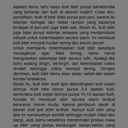
Apakah kamu tahu kalau kulit bibir punya karakteristik
yang berbeda dari kulit di daerah wajah? Coba deh,
perhatikan. Kulit di bibir tidak punya pori-pori, karena itu
kelenjar keringat dan folikel rambut yang biasanya
terdapat di pori-pori juga tidak ada. Selain itu, kulit bibir
juga tidak punya kelenjar sebasea yang memproduksi
minyak untuk melembapkan secara alami. Ini membuat
kulit bibir menjadi mudah kering dan pecah-pecah.
Untuk membantu melembapkan kulit bibir sekaligus
menjaganya agar tidak kering, kamu harus
mengoleskan pelembap bibir secara rutin. Apalagi jika
suhu sedang dingin, berangin, dan kelembapan udara
rendah sehingga udara menjadi kering. Dengan
demikian, kulit bibir kamu akan selalu sehat dan dalam
kondisi terbaiknya.
Selain itu, kulit bibir lebih tipis dibandingkan kulit wajah
lainnya. Kulit bibir hanya punya 3-4 lapisan kulit,
sementara kulit wajah lainnya punya 15-16 lapisan kulit.
Kondisi ini membuat bibir secara alami terlihat
berwarna merah muda, karena pembuluh darah di
bawah kulit jadi lebih terlihat. Namun kulit bibir yang
tipis ini membuatnya sensitif sehingga mudah iritasi dan
alergi. Jadi, kamu sebaiknya menghindari produk
make
up
bibir yang punya kandungan bahan-bahan yang