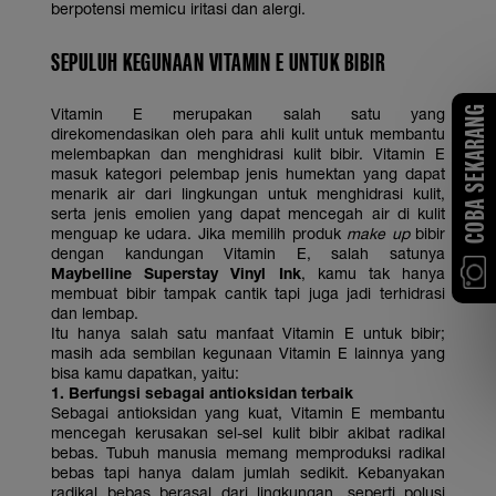
berpotensi memicu iritasi dan alergi.
SEPULUH
KEGUNAAN VITAMIN E
UNTUK BIBIR
COBA SEKARANG
Vitamin E merupakan salah satu yang
direkomendasikan oleh para ahli kulit untuk membantu
melembapkan dan menghidrasi kulit bibir. Vitamin E
masuk kategori pelembap jenis humektan yang dapat
menarik air dari lingkungan untuk menghidrasi kulit,
serta jenis emolien yang dapat mencegah air di kulit
menguap ke udara. Jika memilih produk
make up
bibir
dengan kandungan Vitamin E, salah satunya
Maybelline Superstay Vinyl Ink
, kamu tak hanya
membuat bibir tampak cantik tapi juga jadi terhidrasi
dan lembap.
Itu hanya salah satu manfaat Vitamin E untuk bibir;
masih ada sembilan kegunaan Vitamin E lainnya yang
bisa kamu dapatkan, yaitu:
1. Berfungsi sebagai antioksidan terbaik
Sebagai antioksidan yang kuat, Vitamin E membantu
mencegah kerusakan sel-sel kulit bibir akibat radikal
bebas. Tubuh manusia memang memproduksi radikal
bebas tapi hanya dalam jumlah sedikit. Kebanyakan
radikal bebas berasal dari lingkungan, seperti polusi