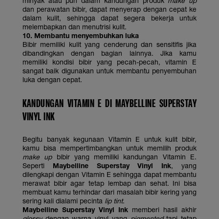
minyak atau pun dalam kandungan produk
make up
dan perawatan bibir, dapat menyerap dengan cepat ke
dalam kulit, sehingga dapat segera bekerja untuk
melembapkan dan menutrisi kulit.
10. Membantu menyembuhkan luka
Bibir memiliki kulit yang cenderung dan sensitifis jika
dibandingkan dengan bagian lainnya. Jika kamu
memiliki kondisi bibir yang pecah-pecah, vitamin E
sangat baik digunakan untuk membantu penyembuhan
luka dengan cepat.
KANDUNGAN VITAMIN E DI MAYBELLINE SUPERSTAY
VINYL INK
Begitu banyak kegunaan Vitamin E untuk kulit bibir,
kamu bisa mempertimbangkan untuk memilih produk
make up
bibir yang memiliki kandungan Vitamin E.
Seperti
Maybelline Superstay Vinyl Ink
, yang
dilengkapi dengan Vitamin E sehingga dapat membantu
merawat bibir agar tetap lembap dan sehat. Ini bisa
membuat kamu terhindar dari masalah bibir kering yang
sering kali dialami pecinta
lip tint
.
Maybelline Superstay Vinyl Ink
memberi hasil akhir
glossy
dengan warna vinyl yang
pigmented
tapi tetap