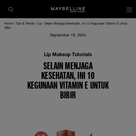
op
Home
Tips & Trends
Lip
Selain Menjaga Kesehatan, Ini 10 Kegunaan Vitamin E untuk
Bibir
September 19, 2024
Lip Makeup Tutorials
SELAIN MENJAGA
KESEHATAN, INI 10
KEGUNAAN VITAMIN E UNTUK
BIBIR