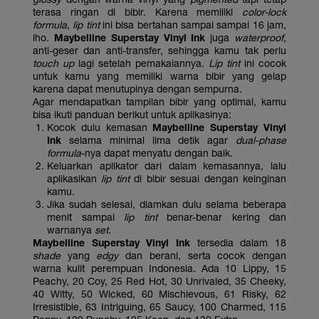
terasa ringan di bibir. Karena memiliki
color-lock
formula
,
lip tint
ini bisa bertahan sampai sampai 16 jam,
lho.
Maybelline Superstay Vinyl Ink
juga
waterproof
,
anti-geser dan anti-transfer, sehingga kamu tak perlu
touch up
lagi setelah pemakaiannya.
Lip tint
ini cocok
untuk kamu yang memiliki warna bibir yang gelap
karena dapat menutupinya dengan sempurna.
Agar mendapatkan tampilan bibir yang optimal, kamu
bisa ikuti panduan berikut untuk aplikasinya:
Kocok dulu kemasan
Maybelline Superstay Vinyl
Ink
selama minimal lima detik agar
dual-phase
formula
-nya dapat menyatu dengan baik.
Keluarkan aplikator dari dalam kemasannya, lalu
aplikasikan
lip tint
di bibir sesuai dengan keinginan
kamu.
Jika sudah selesai, diamkan dulu selama beberapa
menit sampai
lip tint
benar-benar kering dan
warnanya
set
.
Maybelline Superstay Vinyl Ink
tersedia dalam 18
shade
yang
edgy
dan berani, serta cocok dengan
warna kulit perempuan Indonesia. Ada 10 Lippy, 15
Peachy, 20 Coy, 25 Red Hot, 30 Unrivaled, 35 Cheeky,
40 Witty, 50 Wicked, 60 Mischievous, 61 Risky, 62
Irresistible, 63 Intriguing, 65 Saucy, 100 Charmed, 115