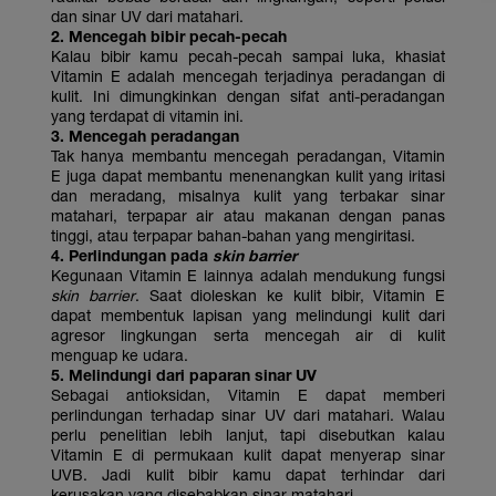
dan sinar UV dari matahari.
2. Mencegah bibir pecah-pecah
Kalau bibir kamu pecah-pecah sampai luka, khasiat
Vitamin E adalah mencegah terjadinya peradangan di
kulit. Ini dimungkinkan dengan sifat anti-peradangan
yang terdapat di vitamin ini.
3. Mencegah peradangan
Tak hanya membantu mencegah peradangan, Vitamin
E juga dapat membantu menenangkan kulit yang iritasi
dan meradang, misalnya kulit yang terbakar sinar
matahari, terpapar air atau makanan dengan panas
tinggi, atau terpapar bahan-bahan yang mengiritasi.
4. Perlindungan pada
skin barrier
Kegunaan Vitamin E lainnya adalah mendukung fungsi
skin barrier
. Saat dioleskan ke kulit bibir, Vitamin E
dapat membentuk lapisan yang melindungi kulit dari
agresor lingkungan serta mencegah air di kulit
menguap ke udara.
5. Melindungi dari paparan sinar UV
Sebagai antioksidan, Vitamin E dapat memberi
perlindungan terhadap sinar UV dari matahari. Walau
perlu penelitian lebih lanjut, tapi disebutkan kalau
Vitamin E di permukaan kulit dapat menyerap sinar
UVB. Jadi kulit bibir kamu dapat terhindar dari
kerusakan yang disebabkan sinar matahari.