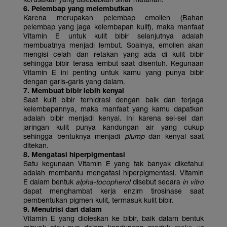
6. Pelembap yang melembutkan
Karena merupakan pelembap emolien (Bahan
pelembap yang jaga kelembapan kulit), maka manfaat
Vitamin E untuk kulit bibir selanjutnya adalah
membuatnya menjadi lembut. Soalnya, emolien akan
mengisi celah dan retakan yang ada di kulit bibir
sehingga bibir terasa lembut saat disentuh. Kegunaan
Vitamin E ini penting untuk kamu yang punya bibir
dengan garis-garis yang dalam.
7. Membuat bibir lebih kenyal
Saat kulit bibir terhidrasi dengan baik dan terjaga
kelembapannya, maka manfaat yang kamu dapatkan
adalah bibir menjadi kenyal. Ini karena sel-sel dan
jaringan kulit punya kandungan air yang cukup
sehingga bentuknya menjadi
plump
dan kenyal saat
ditekan.
8. Mengatasi hiperpigmentasi
Satu kegunaan Vitamin E yang tak banyak diketahui
adalah membantu mengatasi hiperpigmentasi. Vitamin
E dalam bentuk
alpha-tocopherol
disebut secara
in vitro
dapat menghambat kerja enzim tirosinase saat
pembentukan pigmen kulit, termasuk kulit bibir.
9. Menutrisi dari dalam
Vitamin E yang dioleskan ke bibir, baik dalam bentuk