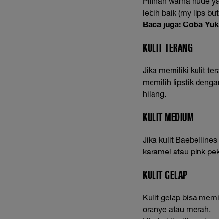
Pilihan warna nude ya
lebih baik (my lips but
Baca juga:
Coba Yuk,
KULIT TERANG
Jika memiliki kulit t
memilih lipstik denga
hilang.
KULIT MEDIUM
Jika kulit Baebellin
karamel atau pink pek
KULIT GELAP
Kulit gelap bisa mem
oranye atau merah.