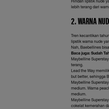
Hindari lipstik nude 
lebih terang dari war
2. WARNA NUD
Tren kecantikan tahu
lipstik warna nude y
Nah, Baebellines bisa 
Baca juga:
Sudah Ta
Maybelline Superstay
terang.
Lead the Way memilik
but better, sehingga 
Maybelline Superstay 
medium. Warna peachy
medium.
Maybelline Superstay 
cokelat kemerahan da