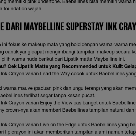
yang memiliki pink undertone. Baebellines bisa memilih warna 
na foundation wajah.
E DARI MAYBELLINE SUPERSTAY INK CRA
n ini fokus ke makeup mata yang bold dengan warna-warna me
ang cantik yang dapat mengimbangi tampilan makeup secara k
pilih warna nude berikut dari Lipstik matte Maybelline ini.
hu? Cek Lipstik Matte yang Recommended untuk Kulit Gela
 Ink Crayon varian Lead the Way cocok untuk Baebellines yang 
i warna mauve (paduan pink dan ungu terang) yang akan memb
Baebellines terlihat segar tanpa kesan pucat.
Ink Crayon varian Enjoy the View pas banget untuk Baebelline
 brown-nya akan memberi Baebellines tampilan natural dan fla
Ink Crayon varian Live on the Edge untuk Baebellines yang ber
ri lip crayon ini akan memberikan tampilan alami namun tetap