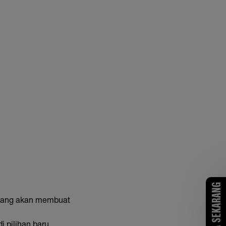
COBA SEKARANG
u yang akan membuat
i pilihan baru