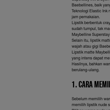
Baebellines, baik yan
Teknologi Elastic In
jam pemakaian.
Lipstik berbentuk cray
sudah tumpul, tak ma
Maybelline Superstay
Selain itu, lipstik ma
wajah atau gigi Baebe
Lipstik matte Maybel
yang intens dapat men
Hasilnya, bahkan warn
berulang-ulang.
1. CARA MEMI
Sebelum memilih warn
memilih lipstik nude s