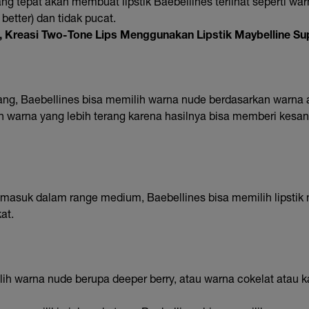
ng tepat akan membuat lipstik Baebellines terlihat seperti warn
 better) dan tidak pucat.
 Kreasi Two-Tone Lips Menggunakan Lipstik Maybelline Su
erang, Baebellines bisa memilih warna nude berdasarkan warna 
n warna yang lebih terang karena hasilnya bisa memberi kesan 
es masuk dalam range medium, Baebellines bisa memilih lipsti
at.
ilih warna nude berupa deeper berry, atau warna cokelat atau 