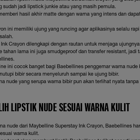
g sudah jadi lipstick junkie atau yang masih pemula.
k memberi hasil akhir matte dengan warna yang intens dan dapa
on ini memiliki ujung yang runcing agar aplikasinya selalu rapi 
salah.
 Ink Crayon dilengkapi dengan rautan untuk menjaga ujungnya 
tte tahan lama ini juga smudgeproof dan transfer resistant, jad
llines.
line ini cocok banget bagi Baebellines penggemar warna nude
utupi bibir secara menyeluruh sampai ke ujung bibir.
a nude yang serupa warna bibir pun akan terlihat nyata tanpa pe
LIH LIPSTIK NUDE SESUAI WARNA KULIT
a nude dari Maybelline Superstay Ink Crayon, Baebellines ha
esuai warna kulit.