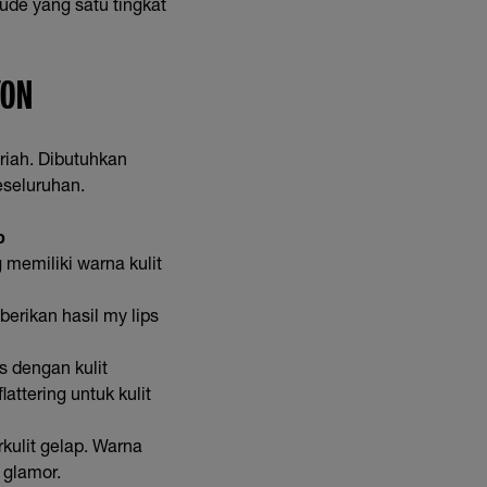
nude yang satu tingkat
YON
riah. Dibutuhkan
eseluruhan.
p
memiliki warna kulit
erikan hasil my lips
s dengan kulit
ttering untuk kulit
kulit gelap. Warna
 glamor.