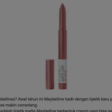
bellines? Awal tahun ini Maybelline hadir dengan lipstik bar
nes makin cemerlang.
adalah lipstik matte Maybelline berbentuk crayon yang bisa jad