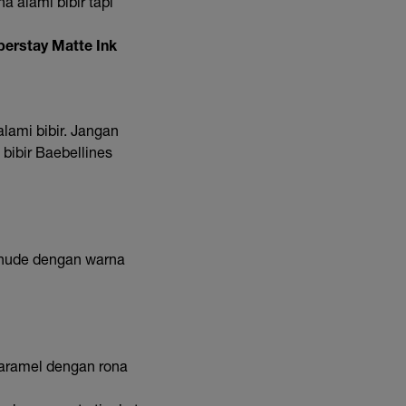
a alami bibir tapi
perstay Matte Ink
alami bibir. Jangan
bibir Baebellines
k nude dengan warna
karamel dengan rona