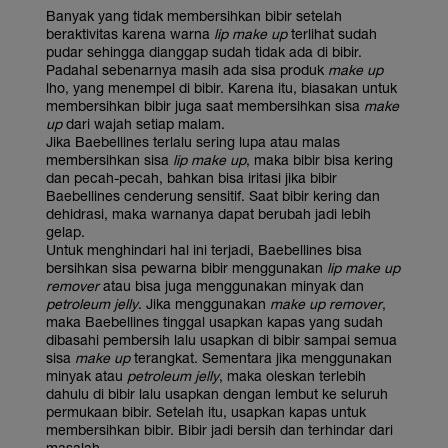
Banyak yang tidak membersihkan bibir setelah
beraktivitas karena warna
lip make up
terlihat sudah
pudar sehingga dianggap sudah tidak ada di bibir.
Padahal sebenarnya masih ada sisa produk
make up
lho, yang menempel di bibir. Karena itu, biasakan untuk
membersihkan bibir juga saat membersihkan sisa
make
up
dari wajah setiap malam.
Jika Baebellines terlalu sering lupa atau malas
membersihkan sisa
lip make up
, maka bibir bisa kering
dan pecah-pecah, bahkan bisa iritasi jika bibir
Baebellines cenderung sensitif. Saat bibir kering dan
dehidrasi, maka warnanya dapat berubah jadi lebih
gelap.
Untuk menghindari hal ini terjadi, Baebellines bisa
bersihkan sisa pewarna bibir menggunakan
lip make up
remover
atau bisa juga menggunakan minyak dan
petroleum jelly
. Jika menggunakan
make up remover
,
maka Baebellines tinggal usapkan kapas yang sudah
dibasahi pembersih lalu usapkan di bibir sampai semua
sisa
make up
terangkat. Sementara jika menggunakan
minyak atau
petroleum jelly
, maka oleskan terlebih
dahulu di bibir lalu usapkan dengan lembut ke seluruh
permukaan bibir. Setelah itu, usapkan kapas untuk
membersihkan bibir. Bibir jadi bersih dan terhindar dari
masalah.