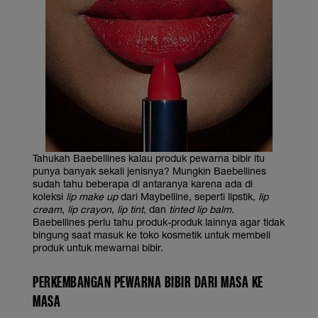
Tahukah Baebellines kalau produk pewarna bibir itu
punya banyak sekali jenisnya? Mungkin Baebellines
sudah tahu beberapa di antaranya karena ada di
koleksi
lip make up
dari Maybelline, seperti lipstik,
lip
cream
,
lip crayon
,
lip tint
, dan
tinted lip balm
.
Baebellines perlu tahu produk-produk lainnya agar tidak
bingung saat masuk ke toko kosmetik untuk membeli
produk untuk mewarnai bibir.
PERKEMBANGAN PEWARNA BIBIR DARI MASA KE
MASA