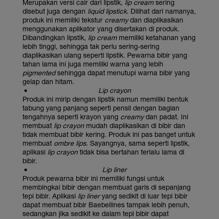
Merupakan versi cair dari lipstik
, lip cream
sering
disebut juga dengan
liquid lipstick
. Dilihat dari namanya,
produk ini memiliki tekstur
creamy
dan diaplikasikan
menggunakan aplikator yang disertakan di produk.
Dibandingkan lipstik,
lip cream
memiliki ketahanan yang
lebih tinggi, sehingga tak perlu sering-sering
diaplikasikan ulang seperti lipstik. Pewarna bibir yang
tahan lama ini juga memiliki warna yang lebih
pigmented
sehingga dapat menutupi warna bibir yang
gelap dan hitam.
Lip crayon
Produk ini mirip dengan lipstik namun memiliki bentuk
tabung yang panjang seperti pensil dengan bagian
tengahnya seperti krayon yang
creamy
dan padat. Ini
membuat
lip crayon
mudah diaplikasikan di bibir dan
tidak membuat bibir kering. Produk ini pas banget untuk
membuat
ombre lips
. Sayangnya, sama seperti lipstik,
aplikasi
lip crayon
tidak bisa bertahan terlalu lama di
bibir.
Lip liner
Produk pewarna bibir ini memiliki fungsi untuk
membingkai bibir dengan membuat garis di sepanjang
tepi bibir. Aplikasi
lip liner
yang sedikit di luar tepi bibir
dapat membuat bibir Baebellines tampak lebih penuh,
sedangkan jika sedikit ke dalam tepi bibir dapat