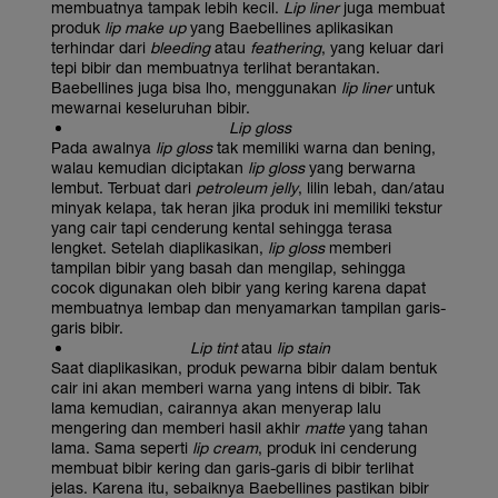
membuatnya tampak lebih kecil.
Lip liner
juga membuat
produk
lip make up
yang Baebellines aplikasikan
terhindar dari
bleeding
atau
feathering
, yang keluar dari
tepi bibir dan membuatnya terlihat berantakan.
Baebellines juga bisa lho, menggunakan
lip liner
untuk
mewarnai keseluruhan bibir.
Lip gloss
Pada awalnya
lip gloss
tak memiliki warna dan bening,
walau kemudian diciptakan
lip gloss
yang berwarna
lembut. Terbuat dari
petroleum jelly
, lilin lebah, dan/atau
minyak kelapa, tak heran jika produk ini memiliki tekstur
yang cair tapi cenderung kental sehingga terasa
lengket. Setelah diaplikasikan,
lip gloss
memberi
tampilan bibir yang basah dan mengilap, sehingga
cocok digunakan oleh bibir yang kering karena dapat
membuatnya lembap dan menyamarkan tampilan garis-
garis bibir.
Lip tint
atau
lip stain
Saat diaplikasikan, produk pewarna bibir dalam bentuk
cair ini akan memberi warna yang intens di bibir. Tak
lama kemudian, cairannya akan menyerap lalu
mengering dan memberi hasil akhir
matte
yang tahan
lama. Sama seperti
lip cream
, produk ini cenderung
membuat bibir kering dan garis-garis di bibir terlihat
jelas. Karena itu, sebaiknya Baebellines pastikan bibir