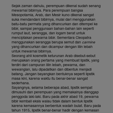
Sejak zaman dahulu, perempuan dikenal sudah senang
mewarnai bibirnya. Para perempuan bangsa
Mesopotamia, Arab, dan Mesir kuno dikenal sangat
suka mendandani bibirnya, mulai dari menggunakan
batu-batu permata yang dihancurkan dan ditempel ke
bibir, sampai penggunaan bahan-bahan lain seperti
rumput laut, serangga, dan logam berat untuk
menciptakan pewarna bibir. Sementara Cleopatra
menggunakan serangga berupa semut dan
carmine
yang dihancurkan dan dicampur dengan lilin lebah
untuk mewarnai bibirnya.
Seorang ahli kosmetik keturunan Arab disebut-sebut
merupakan orang pertama yang membuat lipstik, yang
terdiri dari campuran lilin lebah, pewarna, dan
wewangian, lalu dipadatkan dan dibentuk menjadi
batang. Jangan bayangkan bentuknya seperti lipstik
masa kini, karena waktu itu benar-benar sangat
sederhana.
Sayangnya, selama beberapa abad, lipstik sempat
dimusuhi dan perempuan yang memakainya dianggap
penggoda laki-laki. Baru pada akhir abad 19, pewarna
bibir kembali eksis walau tidak dalam bentuk lipstik
karena kemasannya berbentuk wadah bulat. Baru pada
tahun 1915, lipstik benar-benar hadir dengan kemasan