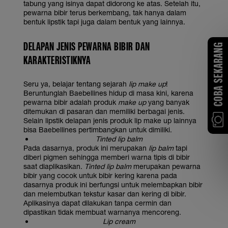
tabung yang isinya dapat didorong ke atas. Setelah itu,
pewarna bibir terus berkembang, tak hanya dalam
bentuk lipstik tapi juga dalam bentuk yang lainnya.
DELAPAN JENIS PEWARNA BIBIR DAN
COBA SEKARANG
KARAKTERISTIKNYA
Seru ya, belajar tentang sejarah
lip make up
!
Beruntunglah Baebellines hidup di masa kini, karena
pewarna bibir adalah produk
make up
yang banyak
ditemukan di pasaran dan memiliki berbagai jenis.
Selain lipstik delapan jenis produk lip make up lainnya
bisa Baebellines pertimbangkan untuk dimiliki.
Tinted lip balm
Pada dasarnya, produk ini merupakan
lip balm
tapi
diberi pigmen sehingga memberi warna tipis di bibir
saat diaplikasikan.
Tinted lip balm
merupakan pewarna
bibir yang cocok untuk bibir kering karena pada
dasarnya produk ini berfungsi untuk melembapkan bibir
dan melembutkan tekstur kasar dan kering di bibir.
Aplikasinya dapat dilakukan tanpa cermin dan
dipastikan tidak membuat warnanya mencoreng.
Lip cream