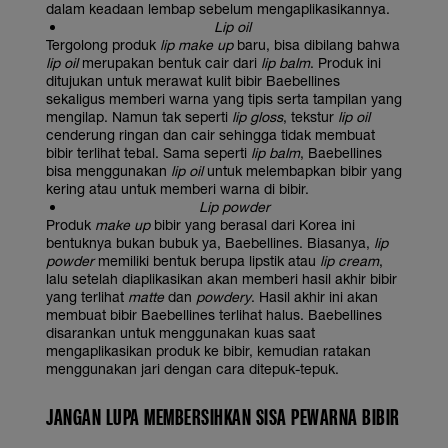
dalam keadaan lembap sebelum mengaplikasikannya.
Lip oil
Tergolong produk
lip make up
baru, bisa dibilang bahwa
lip oil
merupakan bentuk cair dari
lip balm
. Produk ini
ditujukan untuk merawat kulit bibir Baebellines
sekaligus memberi warna yang tipis serta tampilan yang
mengilap. Namun tak seperti
lip gloss
, tekstur
lip oil
cenderung ringan dan cair sehingga tidak membuat
bibir terlihat tebal. Sama seperti
lip balm
, Baebellines
bisa menggunakan
lip oil
untuk melembapkan bibir yang
kering atau untuk memberi warna di bibir.
Lip powder
Produk
make up
bibir yang berasal dari Korea ini
bentuknya bukan bubuk ya, Baebellines. Biasanya,
lip
powder
memiliki bentuk berupa lipstik atau
lip cream
,
lalu setelah diaplikasikan akan memberi hasil akhir bibir
yang terlihat
matte
dan
powdery
. Hasil akhir ini akan
membuat bibir Baebellines terlihat halus. Baebellines
disarankan untuk menggunakan kuas saat
mengaplikasikan produk ke bibir, kemudian ratakan
menggunakan jari dengan cara ditepuk-tepuk.
JANGAN LUPA MEMBERSIHKAN SISA PEWARNA BIBIR