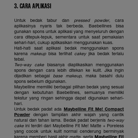
3. CARA APLIKASI
Untuk bedak tabur dan
pressed powder
, cara
aplikasinya nyaris tak berbeda. Baebellines bisa
gunakan spons untuk aplikasi yang menyeluruh dengan
cara ditepuk-tepuk, sementara untuk saat pemakaian
sehari-hari, cukup aplikasikan menggunakan kuas.
Hati-hati saat aplikasi bedak menggunakan spons
karena
makeup
bisa terlihat
cakey
jika bedak terlalu
tebal.
Two-way cake
biasanya diaplikasikan menggunakan
spons dengan cara lebih ditekan ke kulit. Jika ingin
dijadikan sebagai
base makeup
, maka basahi dulu
spons sebelum digunakan.
Maybelline memiliki berbagai pilihan bedak yang sesuai
dengan kebutuhan Baebellines, semuanya memiliki
tekstur yang ringan sehingga dapat digunakan sehari-
hari.
Untuk bedak padat ada
Maybelline Fit Me! Compact
Powder
dengan tampilan akhir wajah yang cantik
natural dan tahan lama. Bedak padat berjenis
two-way
cake
ini terdiri dari Maybelline Fit Me! Matte + Poreless
yang cocok untuk kulit normal cenderung berminyak
karena memberi hasil akhir
matte
, serta
Maybelline Fit