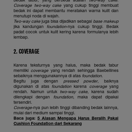
Coverage two-way cake
yang cukup tinggi membuat
bedak ini dapat membantu meratakan warna kulit dan
menutupi noda di wajah.
Two-way cake
juga bisa dijadikan sebagai
base makeup
jika kandungan
foundation
-nya cukup tinggi. Bedak
padat cocok untuk kulit kering karena formulanya lebih
lembap.
2. COVERAGE
Karena teksturnya yang halus, maka bedak tabur
memiliki
coverage
yang rendah sehingga Baebellines
sebaiknya menggunakannya di atas
foundation
.
Begitu juga dengan
pressed powder
, baiknya
digunakan di atas
foundation
karena
coverage
yang
rendah. Namun untuk
two-way cake
, karena sudah
dilengkapi dengan
foundation
, maka dapat dipakai
tersendiri.
Coverage
-nya pun lebih tinggi dibanding bedak lainnya,
mulai dari medium sampai tinggi.
Baca juga:
5 Alasan Mengapa Harus Beralih Pakai
Cushion Foundation dari Sekarang