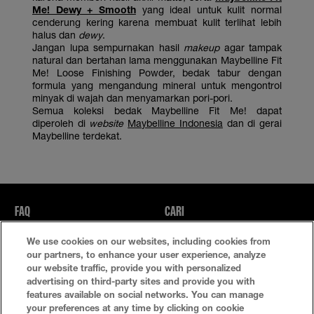
Me! Dewy + Smooth
yang ideal untuk kulit normal
cenderung kering karena membuat kulit terlihat lebih
halus dan
dewy
.
Jangan lupa sempurnakan hasil
makeup
agar tampak
natural dan bertahan lama menggunakan Maybelline Fit
Me! Loose Finishing Powder, bedak tabur dengan
formula yang mengandung mineral untuk mengontrol
minyak di wajah dan menyamarkan pori-pori.
Semua koleksi bedak Maybelline Fit Me! dapat
diperoleh di
website
Maybelline Indonesia
dan di gerai
Maybelline terdekat.
FAQ
CARI
We use cookies on our websites, including cookies from
Kebijakan Privasi
Ketentuan Penggunaan
our partners, to enhance your user experience, analyze
our website traffic, provide you with personalized
Atur Cookie
advertising on third-party sites and provide you with
features available on social networks. You can manage
your preferences at any time by clicking on cookie