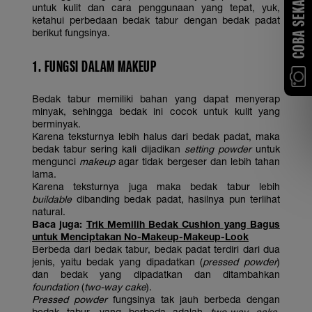
COBA SEKARANG
untuk kulit dan cara penggunaan yang tepat, yuk,
ketahui perbedaan bedak tabur dengan bedak padat
berikut fungsinya.
1. FUNGSI DALAM MAKEUP
Bedak tabur memiliki bahan yang dapat menyerap
minyak, sehingga bedak ini cocok untuk kulit yang
berminyak.
Karena teksturnya lebih halus dari bedak padat, maka
bedak tabur sering kali dijadikan
setting powder
untuk
mengunci
makeup
agar tidak bergeser dan lebih tahan
lama.
Karena teksturnya juga maka bedak tabur lebih
buildable
dibanding bedak padat, hasilnya pun terlihat
natural.
Baca juga:
Trik Memilih Bedak Cushion yang Bagus
untuk Menciptakan No-Makeup-Makeup-Look
Berbeda dari bedak tabur, bedak padat terdiri dari dua
jenis, yaitu bedak yang dipadatkan (
pressed powder
)
dan bedak yang dipadatkan dan ditambahkan
foundation
(
two-way cake
).
Pressed powder
fungsinya tak jauh berbeda dengan
bedak tabur, yang berbeda adalah
two-way cake
.