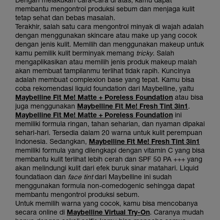
membantu mengontrol produksi sebum dan menjaga kulit
tetap sehat dan bebas masalah.
Terakhir, salah satu cara mengontrol minyak di wajah adalah
dengan menggunakan skincare atau make up yang cocok
dengan jenis kulit. Memilih dan menggunakan makeup untuk
kamu pemilik kulit berminyak memang
tricky
. Salah
mengaplikasikan atau memilih jenis produk makeup malah
akan membuat tampilanmu terlihat tidak rapih. Kuncinya
adalah membuat complexion base yang tepat. Kamu bisa
coba rekomendasi liquid foundation dari Maybelline, yaitu
Maybelline Fit Me! Matte + Poreless Foundation
atau bisa
juga menggunakan
Maybelline Fit Me! Fresh Tint 3in1
.
Maybelline Fit Me! Matte + Poreless Foundation
ini
memiliki formula ringan, tahan seharian, dan nyaman dipakai
sehari-hari. Tersedia dalam 20 warna untuk kulit perempuan
Indonesia. Sedangkan,
Maybelline Fit Me! Fresh Tint 3in1
memiliki formula yang dilengkapi dengan vitamin C yang bisa
membantu kulit terlihat lebih cerah dan SPF 50 PA +++ yang
akan melindungi kulit dari efek buruk sinar matahari. Liquid
foundatiaon dan
face tint
dari Maybelline ini sudah
menggunakan formula non-comedogenic sehingga dapat
membantu mengontrol produksi sebum.
Untuk memilih warna yang cocok, kamu bisa mencobanya
secara online di
Maybelline Virtual Try-On
. Caranya mudah