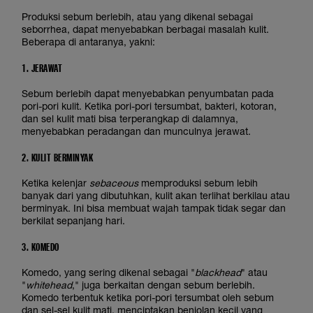
Produksi sebum berlebih, atau yang dikenal sebagai
seborrhea, dapat menyebabkan berbagai masalah kulit.
Beberapa di antaranya, yakni:
1. JERAWAT
Sebum berlebih dapat menyebabkan penyumbatan pada
pori-pori kulit. Ketika pori-pori tersumbat, bakteri, kotoran,
dan sel kulit mati bisa terperangkap di dalamnya,
menyebabkan peradangan dan munculnya jerawat.
2. KULIT BERMINYAK
Ketika kelenjar
sebaceous
memproduksi sebum lebih
banyak dari yang dibutuhkan, kulit akan terlihat berkilau atau
berminyak. Ini bisa membuat wajah tampak tidak segar dan
berkilat sepanjang hari.
3. KOMEDO
Komedo, yang sering dikenal sebagai "
blackhead
" atau
"
whitehead
," juga berkaitan dengan sebum berlebih.
Komedo terbentuk ketika pori-pori tersumbat oleh sebum
dan sel-sel kulit mati, menciptakan benjolan kecil yang