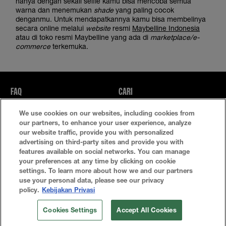
hanya dengan sekali selfie kamu bisa mencoba semua
warna dan menemukan
shade
yang paling cocok
denganmu. Untuk mendapatkannya kamu bisa membelinya
secara online melalui
website
resmi
Maybelline Indonesia
atau di toko resmi Maybelline yang ada di
marketplace/e-
commerce
terkemuka.
FAQ
CARI
We use cookies on our websites, including cookies from
Kebijakan Privasi
Ketentuan Penggunaan
our partners, to enhance your user experience, analyze
our website traffic, provide you with personalized
Atur Cookie
advertising on third-party sites and provide you with
features available on social networks. You can manage
your preferences at any time by clicking on cookie
settings. To learn more about how we and our partners
use your personal data, please see our privacy
policy.
Kebijakan Privasi
Cookies Settings
Accept All Cookies
© 2024 Maybelline New York Indonesia All Rights Reserved.