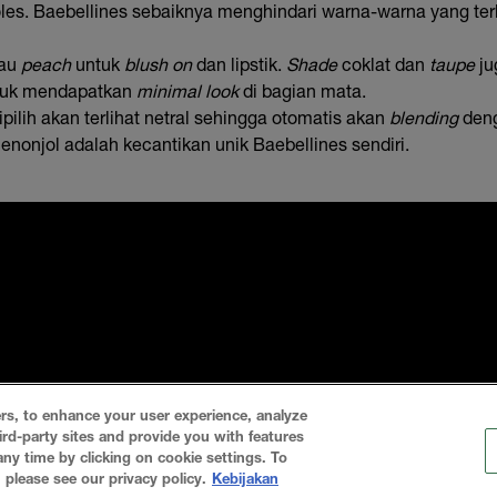
oles. Baebellines sebaiknya menghindari warna-warna yang ter
au
peach
untuk
blush on
dan lipstik.
Shade
coklat dan
taupe
ju
ntuk mendapatkan
minimal look
di bagian mata.
pilih akan terlihat netral sehingga otomatis akan
blending
deng
nonjol adalah kecantikan unik Baebellines sendiri.
rs, to enhance your user experience, analyze
ird-party sites and provide you with features
ny time by clicking on cookie settings. To
please see our privacy policy.
Kebijakan