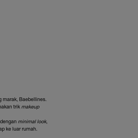
g marak, Baebellines.
akan trik
makeup
a dengan
minimal look
,
ap ke luar rumah.