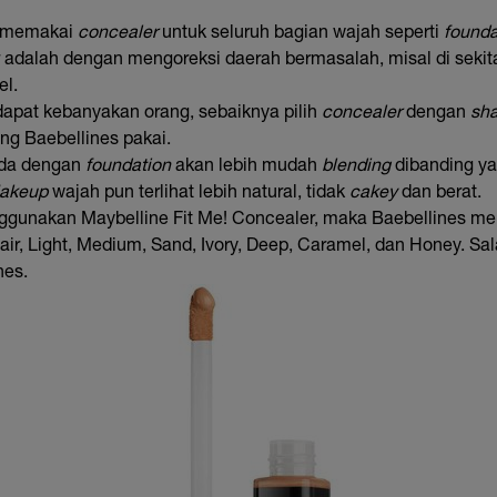
u memakai
concealer
untuk seluruh bagian wajah seperti
founda
 adalah dengan mengoreksi daerah bermasalah, misal di sekit
el.
apat kebanyakan orang, sebaiknya pilih
concealer
dengan
sh
ng Baebellines pakai.
da dengan
foundation
akan lebih mudah
blending
dibanding ya
akeup
wajah pun terlihat lebih natural, tidak
cakey
dan berat.
ggunakan Maybelline Fit Me! Concealer, maka Baebellines memi
air, Light, Medium, Sand, Ivory, Deep, Caramel, dan Honey. Sal
nes.