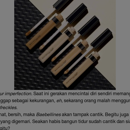
our imperfection.
Saat ini gerakan mencintai diri sendiri meman
ggap sebagai kekurangan,
eh
, sekarang orang malah menggun
freckles
.
ehat, bersih, maka
Baebellines
akan tampak cantik. Begitu jug
 yang digemari. Seakan habis bangun tidur sudah cantik dan si
gitu?