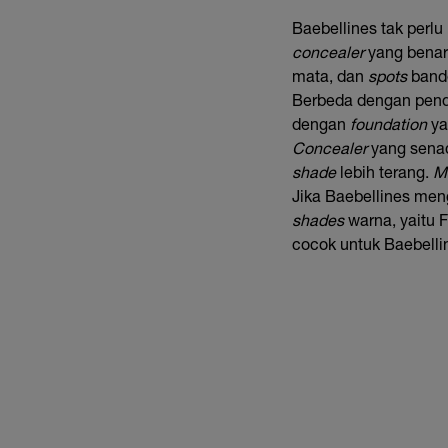
Baebellines tak perl
concealer
yang benar
mata, dan
spots
band
Berbeda dengan pend
dengan
foundation
ya
Concealer
yang sena
shade
lebih terang.
M
Jika Baebellines men
shades
warna, yaitu F
cocok untuk Baebelli