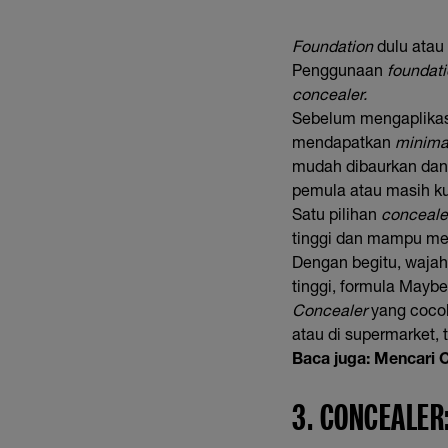
Foundation
dulu atau
Penggunaan
foundat
concealer.
Sebelum mengaplika
mendapatkan
minima
mudah dibaurkan dan
pemula atau masih k
Satu pilihan
conceale
tinggi dan mampu me
Dengan begitu, wajah 
tinggi, formula Maybe
Concealer
yang cocok 
atau di supermarket, 
Baca juga:
Mencari C
3. CONCEALER: