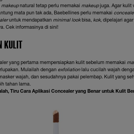
makeup
natural tetap perlu memakai
makeup
juga. Agar kulit 
 kantung mata pun tak ada, Baebellines perlu memakai
conceale
aler
untuk mendapatkan
minimal look
bisa,
kok
, dipelajari aga
ya. Cek informasinya di sini!
N KULIT
ler yang pertama mempersiapkan kulit sebelum memakai
ma
erlupakan. Mulailah dengan
exfoliation
lalu cucilah wajah denga
 masker wajah, dan sesudahnya pakai pelembap. Kulit yang se
ih tahan lama.
lah, Tiru Cara Aplikasi Concealer yang Benar untuk Kulit B