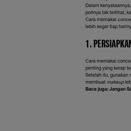
Dalam kenyataannya,
porinya tak terlihat,
Cara memakai
conce
lebih segar tiap harin
1. PERSIAPKA
Cara memakai concea
penting yang kerap t
Setelah itu, gunakan
membuat
makeup
leb
Baca juga:
Jangan Sa