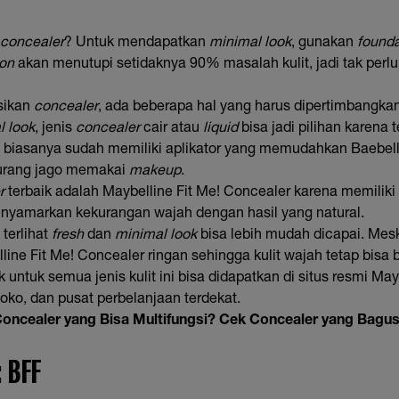
concealer
? Untuk mendapatkan
minimal look
, gunakan
founda
ion
akan menutupi setidaknya 90% masalah kulit, jadi tak perl
sikan
concealer
, ada beberapa hal yang harus dipertimbangka
l look
, jenis
concealer
cair atau
liquid
bisa jadi pilihan karena 
 biasanya sudah memiliki aplikator yang memudahkan Baebel
urang jago memakai
makeup
.
r
terbaik adalah Maybelline Fit Me! Concealer karena memilik
nyamarkan kekurangan wajah dengan hasil yang natural.
terlihat
fresh
dan
minimal look
bisa lebih mudah dicapai. Mes
lline Fit Me! Concealer ringan sehingga kulit wajah tetap bisa 
untuk semua jenis kulit ini bisa didapatkan di situs resmi May
toko, dan pusat perbelanjaan terdekat.
oncealer yang Bisa Multifungsi? Cek Concealer yang Bagus 
 BFF