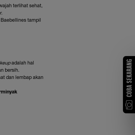
wajah terlihat sehat,
r
.
r Baebellines tampil
COBA SEKARANG
keup
adalah hal
n bersih.
hat dan lembap akan
erminyak