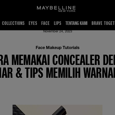
COLLECTIONS
EYES
FACE
LIPS
TENTANG KAMI
BRAVE TOGET
ih Warnanya
November 24, 2023
Face Makeup Tutorials
RA MEMAKAI CONCEALER D
NAR & TIPS MEMILIH WARNA