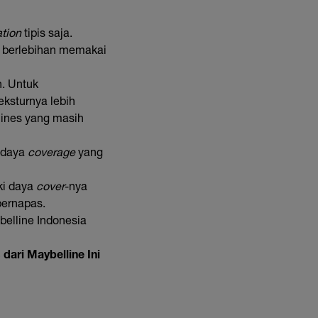
tion
tipis saja.
u berlebihan memakai
n. Untuk
teksturnya lebih
lines yang masih
i daya
coverage
yang
ki daya
cover
-nya
bernapas.
belline Indonesia
dari Maybelline Ini