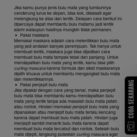
Jika kamu punya jenis bulu mata yang tumbuhnya
cenderung lurus ke depan, bisa kok, disiasati agar
melengkung ke atas dan lentik. Delapan cara berikut ini
dipercaya dapat membantu bulu matamu jadi lentik
alami walaupun hasilnya mungkin tidak permanen.
Pakai maskara
Memakai maskara adalah cara melentikkan bulu mata
yang jadi andalan banyak perempuan. Tak hanya untuk
membuat lentik, maskara juga bisa dijadikan cara
membuat bulu mata tampak tebal dan panjang. Untuk
mendapatkan bulu mata yang lentik, kamu bisa pilih
curling mascara
karena formula dan sikat maskaranya
dipilih khusus untuk membantu mengangkat bulu mata
dan melentikkannya.
COBA SEKARANG
Pakai penjepit bulu mata
Jika dipakai dengan cara yang benar, maka penjepit
bulu mata bisa membantu kamu mendapatkan bulu
mata yang lentik tanpa ada masalah bulu mata patah
atau rontok. Hindari memakai penjepit bulu mata yang
dipanaskan atau menjepit bulu mata terlalu kencang
karena dapat membuat bulu mata patah. Hindari juga
menjepit sambil menarik bulu mata karena dapat
membuat bulu mata tercabut dan rontok. Setelah bulu
mata dijepit, langsung pulaskan
curling mascara
agar