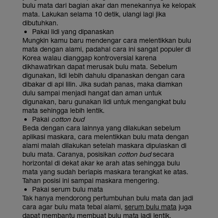
bulu mata dari bagian akar dan menekannya ke kelopak
mata. Lakukan selama 10 detik, ulangi lagi jika
dibutuhkan.
Pakai lidi yang dipanaskan
Mungkin kamu baru mendengar cara melentikkan bulu
mata dengan alami, padahal cara ini sangat populer di
Korea walau dianggap kontroversial karena
dikhawatirkan dapat merusak bulu mata. Sebelum
digunakan, lidi lebih dahulu dipanaskan dengan cara
dibakar di api lilin. Jika sudah panas, maka diamkan
dulu sampai menjadi hangat dan aman untuk
digunakan, baru gunakan lidi untuk mengangkat bulu
mata sehingga lebih lentik.
Pakai
cotton bud
Beda dengan cara lainnya yang dilakukan sebelum
aplikasi maskara, cara melentikkan bulu mata dengan
alami malah dilakukan setelah maskara dipulaskan di
bulu mata. Caranya, posisikan
cotton bud
secara
horizontal di dekat akar ke arah atas sehingga bulu
mata yang sudah berlapis maskara terangkat ke atas.
Tahan posisi ini sampai maskara mengering.
Pakai serum bulu mata
Tak hanya mendorong pertumbuhan bulu mata dan jadi
cara agar bulu mata tebal alami,
serum bulu mata
juga
dapat membantu membuat bulu mata jadi lentik.