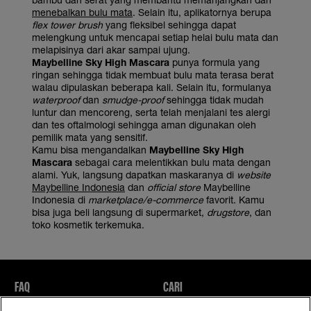
menebalkan bulu mata
. Selain itu, aplikatornya berupa
flex tower brush
yang fleksibel sehingga dapat
melengkung untuk mencapai setiap helai bulu mata dan
melapisinya dari akar sampai ujung.
Maybelline Sky High Mascara
punya formula yang
ringan sehingga tidak membuat bulu mata terasa berat
walau dipulaskan beberapa kali. Selain itu, formulanya
waterproof
dan
smudge-proof
sehingga tidak mudah
luntur dan mencoreng, serta telah menjalani tes alergi
dan tes oftalmologi sehingga aman digunakan oleh
pemilik mata yang sensitif.
Kamu bisa mengandalkan
Maybelline Sky High
Mascara
sebagai cara melentikkan bulu mata dengan
alami. Yuk, langsung dapatkan maskaranya di
website
Maybelline Indonesia
dan
official store
Maybelline
Indonesia di
marketplace/e-commerce
favorit. Kamu
bisa juga beli langsung di supermarket,
drugstore
, dan
toko kosmetik terkemuka.
FAQ
CARI