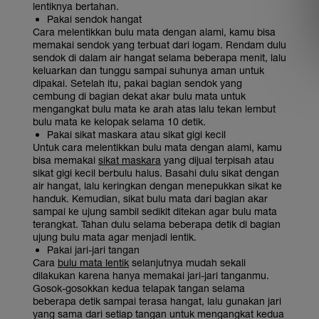
lentiknya bertahan.
Pakai sendok hangat
Cara melentikkan bulu mata dengan alami, kamu bisa
memakai sendok yang terbuat dari logam. Rendam dulu
sendok di dalam air hangat selama beberapa menit, lalu
keluarkan dan tunggu sampai suhunya aman untuk
dipakai. Setelah itu, pakai bagian sendok yang
cembung di bagian dekat akar bulu mata untuk
mengangkat bulu mata ke arah atas lalu tekan lembut
bulu mata ke kelopak selama 10 detik.
Pakai sikat maskara atau sikat gigi kecil
Untuk cara melentikkan bulu mata dengan alami, kamu
bisa memakai
sikat maskara
yang dijual terpisah atau
sikat gigi kecil berbulu halus. Basahi dulu sikat dengan
air hangat, lalu keringkan dengan menepukkan sikat ke
handuk. Kemudian, sikat bulu mata dari bagian akar
sampai ke ujung sambil sedikit ditekan agar bulu mata
terangkat. Tahan dulu selama beberapa detik di bagian
ujung bulu mata agar menjadi lentik.
Pakai jari-jari tangan
Cara
bulu mata lentik
selanjutnya mudah sekali
dilakukan karena hanya memakai jari-jari tanganmu.
Gosok-gosokkan kedua telapak tangan selama
beberapa detik sampai terasa hangat, lalu gunakan jari
yang sama dari setiap tangan untuk mengangkat kedua