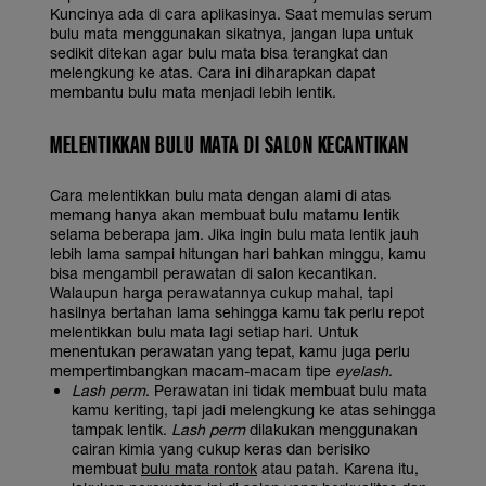
Kuncinya ada di cara aplikasinya. Saat memulas serum
bulu mata menggunakan sikatnya, jangan lupa untuk
sedikit ditekan agar bulu mata bisa terangkat dan
melengkung ke atas. Cara ini diharapkan dapat
membantu bulu mata menjadi lebih lentik.
MELENTIKKAN BULU MATA DI SALON KECANTIKAN
Cara melentikkan bulu mata dengan alami di atas
memang hanya akan membuat bulu matamu lentik
selama beberapa jam. Jika ingin bulu mata lentik jauh
lebih lama sampai hitungan hari bahkan minggu, kamu
bisa mengambil perawatan di salon kecantikan.
Walaupun harga perawatannya cukup mahal, tapi
hasilnya bertahan lama sehingga kamu tak perlu repot
melentikkan bulu mata lagi setiap hari. Untuk
menentukan perawatan yang tepat, kamu juga perlu
mempertimbangkan macam-macam tipe
eyelash
.
Lash perm
. Perawatan ini tidak membuat bulu mata
kamu keriting, tapi jadi melengkung ke atas sehingga
tampak lentik.
Lash perm
dilakukan menggunakan
cairan kimia yang cukup keras dan berisiko
membuat
bulu mata rontok
atau patah. Karena itu,