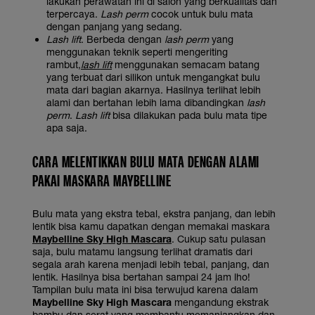
lakukan perawatan ini di salon yang berkualitas dan
terpercaya.
Lash perm
cocok untuk bulu mata
dengan panjang yang sedang.
Lash lift
. Berbeda dengan
lash perm
yang
menggunakan teknik seperti mengeriting
rambut,
lash lift
menggunakan semacam batang
yang terbuat dari silikon untuk mengangkat bulu
mata dari bagian akarnya. Hasilnya terlihat lebih
alami dan bertahan lebih lama dibandingkan
lash
perm
.
Lash lift
bisa dilakukan pada bulu mata tipe
apa saja.
CARA MELENTIKKAN BULU MATA DENGAN ALAMI
PAKAI MASKARA MAYBELLINE
Bulu mata yang ekstra tebal, ekstra panjang, dan lebih
lentik bisa kamu dapatkan dengan memakai maskara
Maybelline Sky High Mascara
. Cukup satu pulasan
saja, bulu matamu langsung terlihat dramatis dari
segala arah karena menjadi lebih tebal, panjang, dan
lentik. Hasilnya bisa bertahan sampai 24 jam lho!
Tampilan bulu mata ini bisa terwujud karena dalam
Maybelline Sky High Mascara
mengandung ekstrak
bambu dan serat yang membantu memanjangkan dan