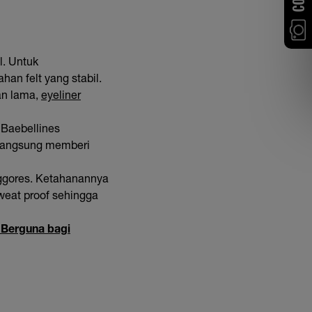
il. Untuk
han felt yang stabil.
an lama,
eyeliner
 Baebellines
 langsung memberi
enggores. Ketahanannya
weat proof sehingga
t Berguna bagi