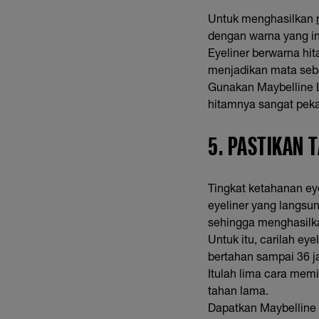
Untuk menghasilkan
dengan warna yang in
Eyeliner berwarna hi
menjadikan mata seba
Gunakan Maybelline L
hitamnya sangat peka
5. PASTIKAN 
Tingkat ketahanan ey
eyeliner yang langsun
sehingga menghasilka
Untuk itu, carilah ey
bertahan sampai 36 j
Itulah lima cara mem
tahan lama.
Dapatkan Maybelline L