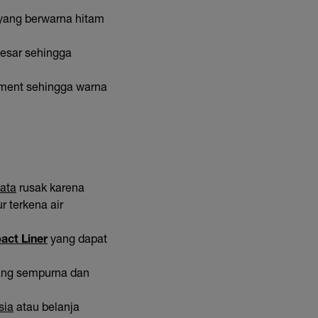
 yang berwarna hitam
besar sehingga
igment sehingga warna
ata
rusak karena
r terkena air
act Liner
yang dapat
yang sempurna dan
sia
atau belanja