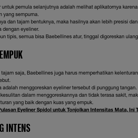
 untuk pemula selanjutnya adalah melihat aplikatornya karena
n yang sempurna.
nya dan tajam bentuknya, maka hasilnya akan lebih presisi dan
a dengan eyeliner.
un tipis, semua bisa Baebellines atur, tinggal digoreskan ulang
G EMPUK
n tajam saja, Baebellines juga harus memperhatikan kelentur
sebut.
a adalah menggoreskan eyeliner tersebut di punggung tangan.
 kesulitan dalam menggoreskannya dan tidak terasa sakit, maka
enturan yang baik dengan kuas yang empuk.
ulasan Eyeliner Spidol untuk Tonjolkan Intensitas Mata, Ini 
G INTENS