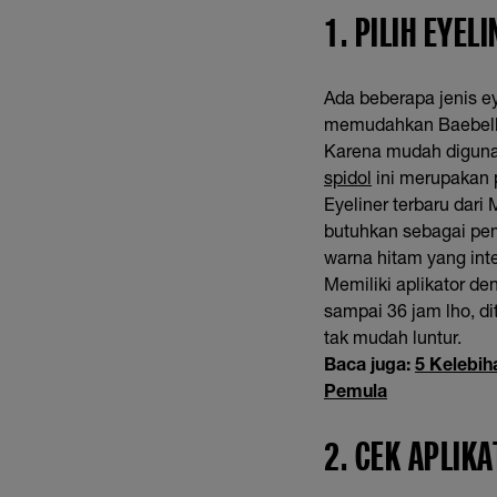
1. PILIH EYEL
Ada beberapa jenis ey
memudahkan Baebelline
Karena mudah digunak
spidol
ini merupakan p
Eyeliner terbaru dari
butuhkan sebagai pem
warna hitam yang inte
Memiliki aplikator de
sampai 36 jam lho, d
tak mudah luntur.
Baca juga:
5 Kelebih
Pemula
2. CEK APLIK