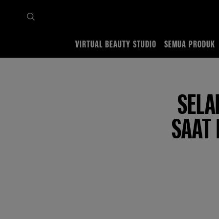
VIRTUAL BEAUTY STUDIO
SEMUA PRODUK
Home
Tips & Trends
Eyes
Tutorial Eyeliner Makeup
5 Cara Memilih Eyeliner yan
SELA
SAAT 