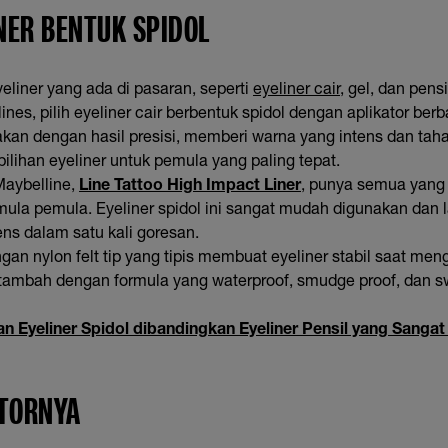
INER BENTUK SPIDOL
eliner yang ada di pasaran, seperti
eyeliner cair
, gel, dan pens
s, pilih eyeliner cair berbentuk spidol dengan aplikator berba
an dengan hasil presisi, memberi warna yang intens dan tah
ilihan eyeliner untuk pemula yang paling tepat.
 Maybelline,
Line Tattoo High Impact Liner
, punya semua yang
ula pemula. Eyeliner spidol ini sangat mudah digunakan dan
ns dalam satu kali goresan.
ngan nylon felt tip yang tipis membuat eyeliner stabil saat m
itambah dengan formula yang waterproof, smudge proof, dan s
an Eyeliner Spidol dibandingkan Eyeliner Pensil yang Sanga
ATORNYA