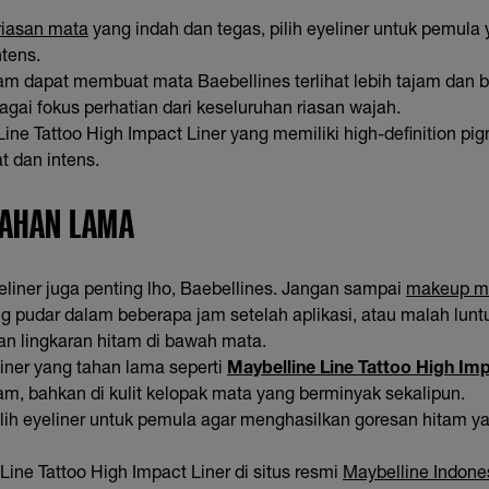
riasan mata
yang indah dan tegas, pilih eyeliner untuk pemula
tens.
tam dapat membuat mata Baebellines terlihat lebih tajam dan 
gai fokus perhatian dari keseluruhan riasan wajah.
ine Tattoo High Impact Liner yang memiliki high-definition p
t dan intens.
TAHAN LAMA
eliner juga penting lho, Baebellines. Jangan sampai
makeup m
g pudar dalam beberapa jam setelah aplikasi, atau malah luntu
n lingkaran hitam di bawah mata.
eliner yang tahan lama seperti
Maybelline Line Tattoo High Imp
am, bahkan di kulit kelopak mata yang berminyak sekalipun.
ilih eyeliner untuk pemula agar menghasilkan goresan hitam 
ine Tattoo High Impact Liner di situs resmi
Maybelline Indone