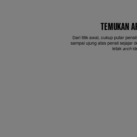
TEMUKAN A
Dari titik awal, cukup putar pens
sampai ujung atas pensil sejajar de
letak
arch
id