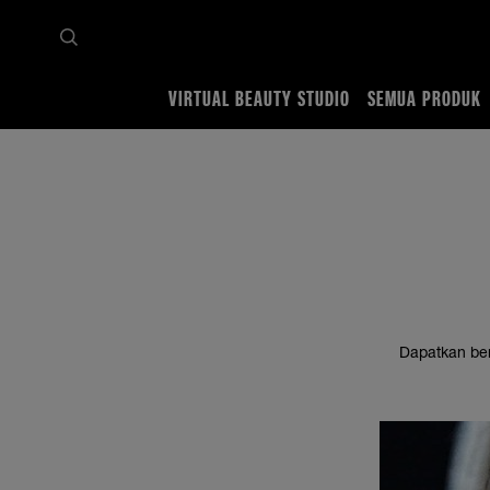
VIRTUAL BEAUTY STUDIO
SEMUA PRODUK
Home
Tips & Trends
Eyes
Tutorial Eyebrow Makeup
Cara membentuk alis denga
Dapatkan ben