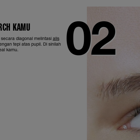
RCH KAMU
il secara diagonal melintasi
alis
ngan tepi atas pupil. Di sinilah
eal kamu.