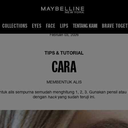
COLLECTIONS
EYES
FACE
LIPS
TENTANG KAMI
BRAVE TOGET
n brow shaping chalk
Februari 03, 2026
TIPS & TUTORIAL
CARA
MEMBENTUK ALIS
tuk alis sempurna semudah menghitung 1, 2, 3. Gunakan pensil atau
dengan
hack
yang sudah teruji ini.