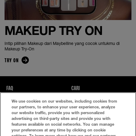
MAKEUP TRY ON
Intip pilihan Makeup dari Maybelline yang cocok untukmu di
Makeup Try-On
TRY ON
FAQ
CARI
We use cookies on our websites, including cookies from
Kebijakan Privasi
Ketentuan Penggunaan
our partners, to enhance your user experience, analyze
our website traffic, provide you with personalized
Atur Cookie
advertising on third-party sites and provide you with
features available on social networks. You can manage
your preferences at any time by clicking on cookie
settings. To learn more about how we and our partners