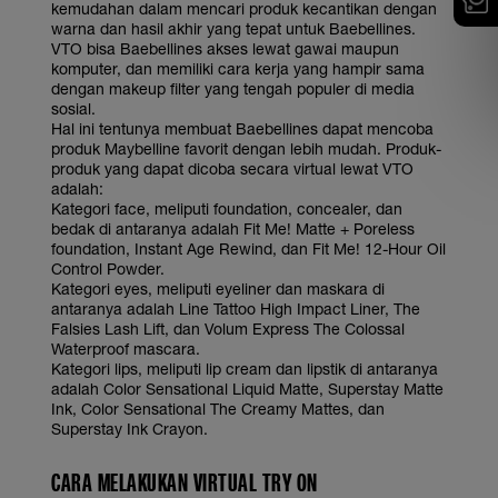
kemudahan dalam mencari produk kecantikan dengan
warna dan hasil akhir yang tepat untuk Baebellines.
VTO bisa Baebellines akses lewat gawai maupun
komputer, dan memiliki cara kerja yang hampir sama
dengan makeup filter yang tengah populer di media
sosial.
Hal ini tentunya membuat Baebellines dapat mencoba
produk Maybelline favorit dengan lebih mudah. Produk-
produk yang dapat dicoba secara virtual lewat VTO
adalah:
Kategori face, meliputi foundation, concealer, dan
bedak di antaranya adalah Fit Me! Matte + Poreless
foundation, Instant Age Rewind, dan Fit Me! 12-Hour Oil
Control Powder.
Kategori eyes, meliputi eyeliner dan maskara di
antaranya adalah Line Tattoo High Impact Liner, The
Falsies Lash Lift, dan Volum Express The Colossal
Waterproof mascara.
Kategori lips, meliputi lip cream dan lipstik di antaranya
adalah Color Sensational Liquid Matte, Superstay Matte
Ink, Color Sensational The Creamy Mattes, dan
Superstay Ink Crayon.
CARA MELAKUKAN VIRTUAL TRY ON