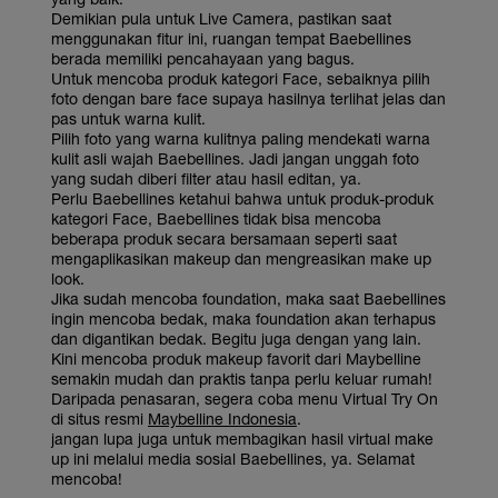
Demikian pula untuk Live Camera, pastikan saat
menggunakan fitur ini, ruangan tempat Baebellines
berada memiliki pencahayaan yang bagus.
Untuk mencoba produk kategori Face, sebaiknya pilih
foto dengan bare face supaya hasilnya terlihat jelas dan
pas untuk warna kulit.
Pilih foto yang warna kulitnya paling mendekati warna
kulit asli wajah Baebellines. Jadi jangan unggah foto
yang sudah diberi filter atau hasil editan, ya.
Perlu Baebellines ketahui bahwa untuk produk-produk
kategori Face, Baebellines tidak bisa mencoba
beberapa produk secara bersamaan seperti saat
mengaplikasikan makeup dan mengreasikan make up
look.
Jika sudah mencoba foundation, maka saat Baebellines
ingin mencoba bedak, maka foundation akan terhapus
dan digantikan bedak. Begitu juga dengan yang lain.
Kini mencoba produk makeup favorit dari Maybelline
semakin mudah dan praktis tanpa perlu keluar rumah!
Daripada penasaran, segera coba menu Virtual Try On
di situs resmi
Maybelline Indonesia
.
jangan lupa juga untuk membagikan hasil virtual make
up ini melalui media sosial Baebellines, ya. Selamat
mencoba!