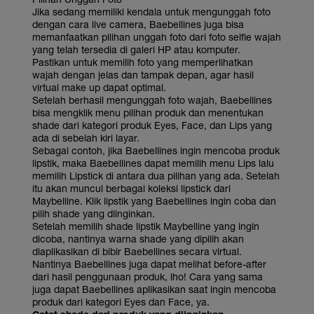
Jika sedang memiliki kendala untuk mengunggah foto
dengan cara live camera, Baebellines juga bisa
memanfaatkan pilihan unggah foto dari foto selfie wajah
yang telah tersedia di galeri HP atau komputer.
Pastikan untuk memilih foto yang memperlihatkan
wajah dengan jelas dan tampak depan, agar hasil
virtual make up dapat optimal.
Setelah berhasil mengunggah foto wajah, Baebellines
bisa mengklik menu pilihan produk dan menentukan
shade dari kategori produk Eyes, Face, dan Lips yang
ada di sebelah kiri layar.
Sebagai contoh, jika Baebellines ingin mencoba produk
lipstik, maka Baebellines dapat memilih menu Lips lalu
memilih Lipstick di antara dua pilihan yang ada. Setelah
itu akan muncul berbagai koleksi lipstick dari
Maybelline. Klik lipstik yang Baebellines ingin coba dan
pilih shade yang diinginkan.
Setelah memilih shade lipstik Maybelline yang ingin
dicoba, nantinya warna shade yang dipilih akan
diaplikasikan di bibir Baebellines secara virtual.
Nantinya Baebellines juga dapat melihat before-after
dari hasil penggunaan produk, lho! Cara yang sama
juga dapat Baebellines aplikasikan saat ingin mencoba
produk dari kategori Eyes dan Face, ya.