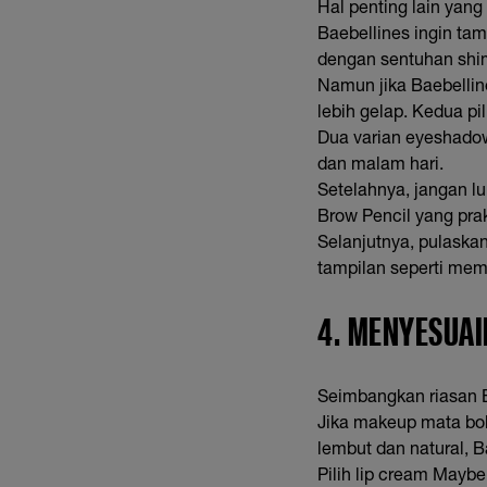
Hal penting lain yan
Baebellines ingin ta
dengan sentuhan shi
Namun jika Baebellin
lebih gelap. Kedua pi
Dua varian eyeshadow
dan malam hari.
Setelahnya, jangan l
Brow Pencil yang prak
Selanjutnya, pulaska
tampilan seperti mem
4. MENYESUAI
Seimbangkan riasan 
Jika makeup mata bol
lembut dan natural, 
Pilih lip cream Mayb