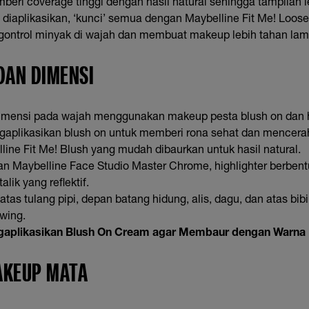
eri coverage tinggi dengan hasil natural sehingga tampilan l
diaplikasikan, ‘kunci’ semua dengan Maybelline Fit Me! Loose
ntrol minyak di wajah dan membuat makeup lebih tahan lam
 DAN DIMENSI
dimensi pada wajah menggunakan makeup pesta blush on dan hi
gaplikasikan blush on untuk memberi rona sehat dan mencer
ne Fit Me! Blush yang mudah dibaurkan untuk hasil natural.
kan Maybelline Face Studio Master Chrome, highlighter berbent
lik yang reflektif.
 atas tulang pipi, depan batang hidung, alis, dagu, dan atas bi
wing.
gaplikasikan Blush On Cream agar Membaur dengan Warna 
AKEUP MATA