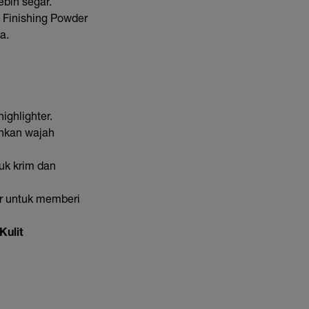
ebih segar.
 Finishing Powder
a.
ghlighter.
ahkan wajah
uk krim dan
bir untuk memberi
Kulit