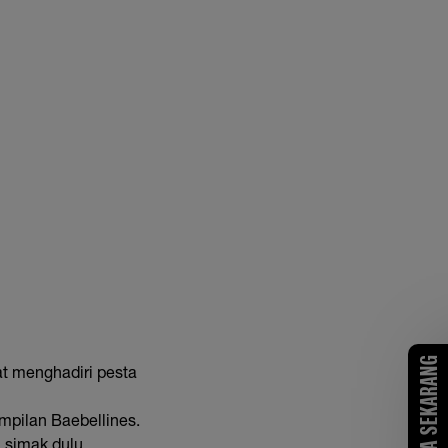
COBA SEKARANG
at menghadiri pesta
pilan Baebellines.
 simak dulu