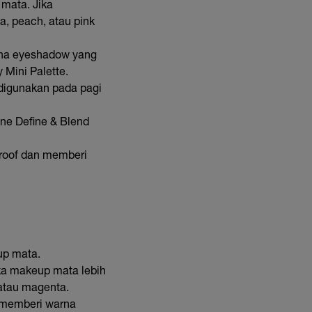
 mata. Jika
a, peach, atau pink
arna eyeshadow yang
 Mini Palette.
digunakan pada pagi
ne Define & Blend
proof dan memberi
up mata.
ka makeup mata lebih
 atau magenta.
n memberi warna