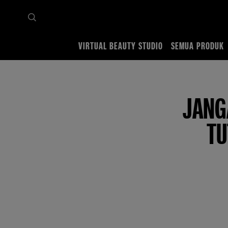
VIRTUAL BEAUTY STUDIO
SEMUA PRODUK
Home
Tips & Trends
All Makeup Tips
Jangan Sampai Malu, Pelajari Dulu Tutorial
JANG
TU