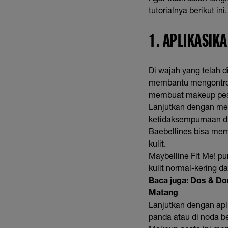
tutorialnya berikut ini.
1. APLIKASIK
Di wajah yang telah 
membantu mengontrol 
membuat makeup pes
Lanjutkan dengan me
ketidaksempurnaan di
Baebellines bisa mem
kulit.
Maybelline Fit Me! pu
kulit normal-kering d
Baca juga:
Dos & Don
Matang
Lanjutkan dengan apl
panda atau di noda b