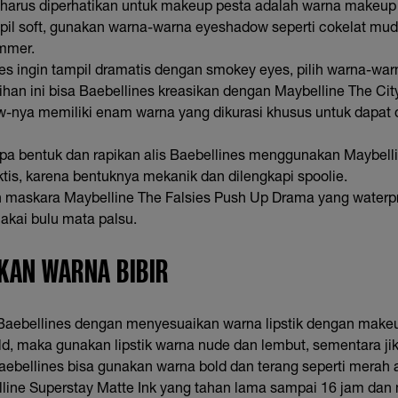
g harus diperhatikan untuk makeup pesta adalah warna makeup
mpil soft, gunakan warna-warna eyeshadow seperti cokelat mud
mmer.
es ingin tampil dramatis dengan smokey eyes, pilih warna-w
lihan ini bisa Baebellines kreasikan dengan Maybelline The City
-nya memiliki enam warna yang dikurasi khusus untuk dapat 
upa bentuk dan rapikan alis Baebellines menggunakan Maybelli
tis, karena bentuknya mekanik dan dilengkapi spoolie.
n maskara Maybelline The Falsies Push Up Drama yang water
akai bulu mata palsu.
KAN WARNA BIBIR
Baebellines dengan menyesuaikan warna lipstik dengan make
d, maka gunakan lipstik warna nude dan lembut, sementara ji
Baebellines bisa gunakan warna bold dan terang seperti merah
elline Superstay Matte Ink yang tahan lama sampai 16 jam da