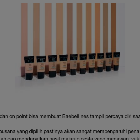
dan on point bisa membuat Baebellines tampil percaya diri sa
usana yang dipilih pastinya akan sangat mempengaruhi penam
gkah dan mendapatkan hasil makeup pesta yang menawan, yuk,