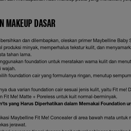
AN MAKEUP DASAR
dibersihkan dan dilembapkan, oleskan primer Maybelline Baby S
produksi minyak, memperhalus tekstur kulit, dan menyamarka
ta tahan lama.
nggunakan foundation untuk meratakan warna kulit dan menut
 wajah.
ilih foundation cair yang formulanya ringan, menutup sempurna
nya dua varian foundation cair sesuai jenis kulit, yaitu Fit me
an Fit Me! Matte + Poreless untuk kuit normal-berminyak.
'ts yang Harus Diperhatikan dalam Memakai Foundation un
ikasi Maybelline Fit Me! Concealer di area bawah mata untu
ekas jerawat.