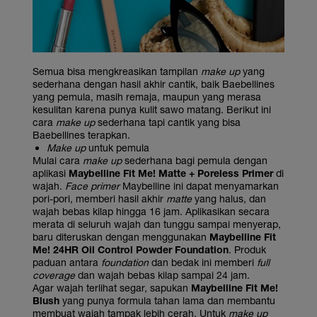
Semua bisa mengkreasikan tampilan
make up
yang
sederhana dengan hasil akhir cantik, baik Baebellines
yang pemula, masih remaja, maupun yang merasa
kesulitan karena punya kulit sawo matang. Berikut ini
cara
make up
sederhana tapi cantik yang bisa
Baebellines terapkan.
Make up
untuk pemula
Mulai cara
make up
sederhana bagi pemula dengan
aplikasi
Maybelline Fit Me! Matte + Poreless Primer
di
wajah.
Face primer
Maybelline ini dapat menyamarkan
pori-pori, memberi hasil akhir
matte
yang halus, dan
wajah bebas kilap hingga 16 jam. Aplikasikan secara
merata di seluruh wajah dan tunggu sampai menyerap,
baru diteruskan dengan menggunakan
Maybelline Fit
Me! 24HR Oil Control Powder Foundation
. Produk
paduan antara
foundation
dan bedak ini memberi
full
coverage
dan wajah bebas kilap sampai 24 jam.
Agar wajah terlihat segar, sapukan
Maybelline Fit Me!
Blush
yang punya formula tahan lama dan membantu
membuat wajah tampak lebih cerah. Untuk
make up