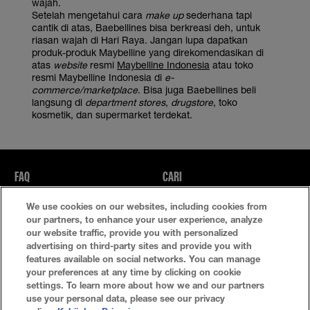
wajah.
Setelah mengetahui cara
make up
sederhana tapi
cantik di atas, Baebellines bisa berkreasi deh, untuk
riasan wajah di Hari Raya. Jangan lupa dapatkan
produk-produk Maybelline yang direkomendasikan di
atas
website
resmi
Maybelline Indonesia
atau toko
resmi Maybelline Indonesia di
e-
commerce/marketplace
. Bisa juga Baebellines beli
langsung di
department stores
,
drugstore
, toko
kosmetik, dan supermarket terdekat.
FAQ
CARI
We use cookies on our websites, including cookies from
Kebijakan Privasi
Ketentuan Penggunaan
our partners, to enhance your user experience, analyze
our website traffic, provide you with personalized
Atur Cookie
advertising on third-party sites and provide you with
features available on social networks. You can manage
your preferences at any time by clicking on cookie
settings. To learn more about how we and our partners
use your personal data, please see our privacy