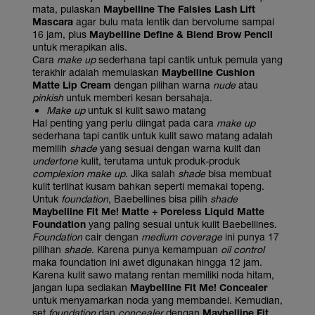
mata, pulaskan
Maybelline The Falsies Lash Lift
Mascara
agar bulu mata lentik dan bervolume sampai
16 jam, plus
Maybelline Define & Blend Brow Pencil
untuk merapikan alis.
Cara
make up
sederhana tapi cantik untuk pemula yang
terakhir adalah memulaskan
Maybelline Cushion
Matte Lip Cream
dengan pilihan warna
nude
atau
pinkish
untuk memberi kesan bersahaja.
Make up
untuk si kulit sawo matang
Hal penting yang perlu diingat pada cara
make up
sederhana tapi cantik untuk kulit sawo matang adalah
memilih
shade
yang sesuai dengan warna kulit dan
undertone
kulit, terutama untuk produk-produk
complexion make up
. Jika salah
shade
bisa membuat
kulit terlihat kusam bahkan seperti memakai topeng.
Untuk
foundation
, Baebellines bisa pilih
shade
Maybelline Fit Me! Matte + Poreless Liquid Matte
Foundation
yang paling sesuai untuk kulit Baebellines.
Foundation
cair dengan
medium coverage
ini punya 17
pilihan
shade
. Karena punya kemampuan
oil control
maka foundation ini awet digunakan hingga 12 jam.
Karena kulit sawo matang rentan memiliki noda hitam,
jangan lupa sediakan
Maybelline Fit Me! Concealer
untuk menyamarkan noda yang membandel. Kemudian,
set
foundation
dan
concealer
dengan
Maybelline Fit