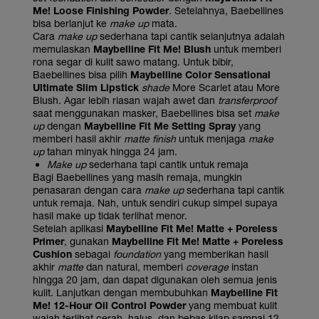
Me! Loose Finishing Powder
. Setelahnya, Baebellines
bisa berlanjut ke
make up
mata.
Cara
make up
sederhana tapi cantik selanjutnya adalah
memulaskan
Maybelline Fit Me! Blush
untuk memberi
rona segar di kulit sawo matang. Untuk bibir,
Baebellines bisa pilih
Maybelline Color Sensational
Ultimate Slim Lipstick
shade
More Scarlet atau More
Blush. Agar lebih riasan wajah awet dan
transferproof
saat menggunakan masker, Baebellines bisa set
make
up
dengan
Maybelline Fit Me Setting Spray
yang
memberi hasil akhir
matte finish
untuk menjaga
make
up
tahan minyak hingga 24 jam.
Make up
sederhana tapi cantik untuk remaja
Bagi Baebellines yang masih remaja, mungkin
penasaran dengan cara
make up
sederhana tapi cantik
untuk remaja. Nah, untuk sendiri cukup simpel supaya
hasil make up tidak terlihat menor.
Setelah aplikasi
Maybelline Fit Me! Matte + Poreless
Primer
, gunakan
Maybelline Fit Me! Matte + Poreless
Cushion
sebagai
foundation
yang memberikan hasil
akhir
matte
dan natural, memberi
coverage
instan
hingga 20 jam, dan dapat digunakan oleh semua jenis
kulit. Lanjutkan dengan membubuhkan
Maybelline Fit
Me! 12-Hour Oil Control Powder
yang membuat kulit
wajah terlihat cerah, halus, dan bebas kilap sampai 12