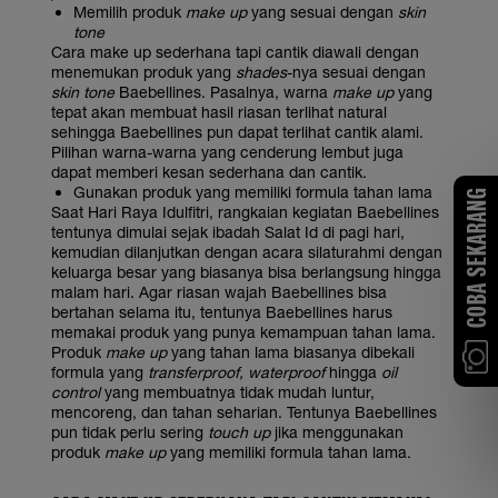
Memilih produk
make up
yang sesuai dengan
skin
tone
Cara make up sederhana tapi cantik diawali dengan
menemukan produk yang
shades
-nya sesuai dengan
skin tone
Baebellines. Pasalnya, warna
make up
yang
tepat akan membuat hasil riasan terlihat natural
sehingga Baebellines pun dapat terlihat cantik alami.
Pilihan warna-warna yang cenderung lembut juga
dapat memberi kesan sederhana dan cantik.
Gunakan produk yang memiliki formula tahan lama
COBA SEKARANG
Saat Hari Raya Idulfitri, rangkaian kegiatan Baebellines
tentunya dimulai sejak ibadah Salat Id di pagi hari,
kemudian dilanjutkan dengan acara silaturahmi dengan
keluarga besar yang biasanya bisa berlangsung hingga
malam hari. Agar riasan wajah Baebellines bisa
bertahan selama itu, tentunya Baebellines harus
memakai produk yang punya kemampuan tahan lama.
Produk
make up
yang tahan lama biasanya dibekali
formula yang
transferproof, waterproof
hingga
oil
control
yang membuatnya tidak mudah luntur,
mencoreng, dan tahan seharian. Tentunya Baebellines
pun tidak perlu sering
touch up
jika menggunakan
produk
make up
yang memiliki formula tahan lama.