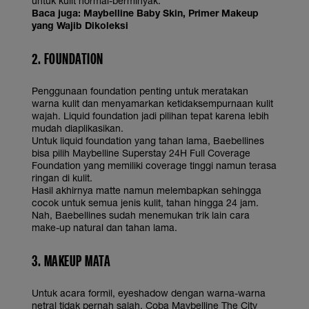
untuk kulit normal-berminyak.
Baca juga:
Maybelline Baby Skin, Primer Makeup
yang Wajib Dikoleksi
2. FOUNDATION
Penggunaan foundation penting untuk meratakan
warna kulit dan menyamarkan ketidaksempurnaan kulit
wajah. Liquid foundation jadi pilihan tepat karena lebih
mudah diaplikasikan.
Untuk liquid foundation yang tahan lama, Baebellines
bisa pilih Maybelline Superstay 24H Full Coverage
Foundation yang memiliki coverage tinggi namun terasa
ringan di kulit.
Hasil akhirnya matte namun melembapkan sehingga
cocok untuk semua jenis kulit, tahan hingga 24 jam.
Nah, Baebellines sudah menemukan trik lain cara
make-up natural dan tahan lama.
3. MAKEUP MATA
Untuk acara formil, eyeshadow dengan warna-warna
netral tidak pernah salah. Coba Maybelline The City