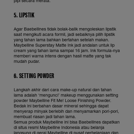
pipi secara merata.
5. LIPSTIK
Agar Baebellines tidak bolak-balik mengoleskan lipstik
saat mengikuti acara formil, jadi sebaiknya pilih lipstik
yang tahan lama bahkan bertahan setelah makan.
Maybelline Superstay Matte Ink jadi andalan untuk lip
cream yang tahan lama sampai 16 jam. Ink formula-nya
memberi warna intens dengan hasil matte yang tak
mudah pudar.
6. SETTING POWDER
Langkah akhir dari cara make-up natural dan tahan
lama adalah ‘mengunci’ makeup menggunakan setting
powder Maybelline Fit Me! Loose Finishing Powder.
Bedak ini berbahan dasar mineral sehingga dapat
menyerap minyak berlebih dan menyamarkan pori-pori,
membuat riasan jadi tahan lama.
Semua produk Maybelline ini bisa Baebellines dapatkan
di situs resmi Maybelline Indonesia atau belanja
langsung di gerai Maybelline di pusat perbelanjaan dan