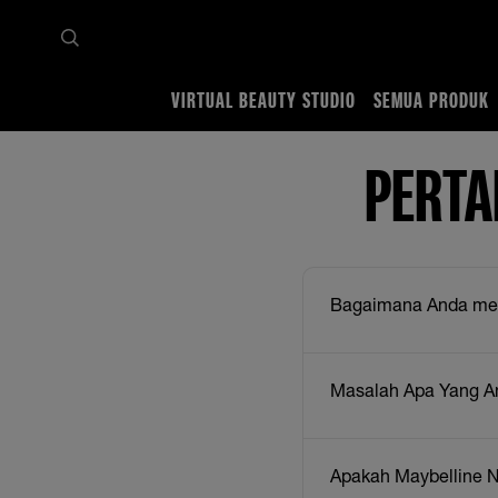
VIRTUAL BEAUTY STUDIO
SEMUA PRODUK
Home
Make up make change
Conscious Together
Tanya Jawab tentang Consciou
PERTA
Bagaimana Anda me
Masalah Apa Yang A
Apakah Maybelline 