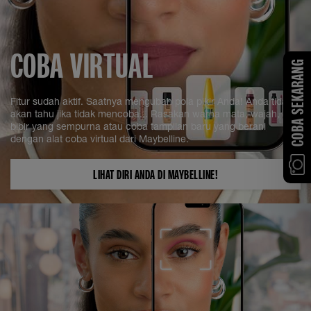
COBA VIRTUAL
COBA SEKARANG
Fitur sudah aktif. Saatnya mengubah pola pikir Anda! Anda tidak
akan tahu jika tidak mencoba... Rasakan warna mata, wajah, dan
bibir yang sempurna atau coba tampilan baru yang berani
dengan alat coba virtual dari Maybelline.
LIHAT DIRI ANDA DI MAYBELLINE!